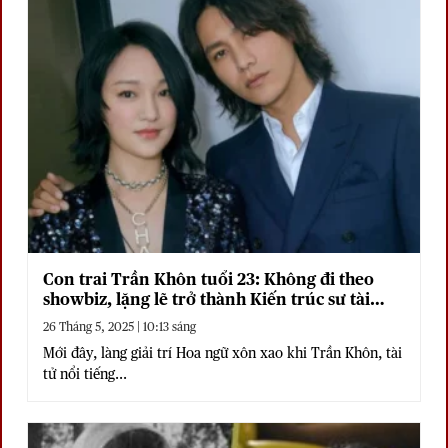
Con trai Trần Khôn tuổi 23: Không đi theo
showbiz, lặng lẽ trở thành Kiến trúc sư tài
năng được săn đón
26 Tháng 5, 2025 | 10:13 sáng
Mới đây, làng giải trí Hoa ngữ xôn xao khi Trần Khôn, tài
tử nổi tiếng...