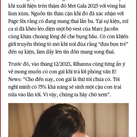
khi xuất hiện trên thảm đỏ Met Gala 2025 với vòng hai
lùm xùm. Nguồn tin thân cận khi đó đã xác nhận với
Page Six rằng cô đang mang thai lần ba. Tại sự kiện, nữ
ca sĩ đã khéo léo diện một bộ vest của Marc Jacobs
cùng khăn choàng lông để che bụng bầu. Cô còn khiến
giới truyền thông tò mò khi nói đùa rằng “đưa bọn trẻ”
đến sự kiện, làm dấy lên tin đồn mang song thai.
Trước đó, vào tháng 12/2023, Rihanna cũng từng ẩn ý
về mong muốn có con gái khi trả lời phỏng vấn E!
News: “Cho đến nay, con gái là thứ tôi chưa có. Tôi
nghĩ mình có 75% khả năng sẽ sinh một cậu con trai
nữa vào lần tới. Vì vậy, chúng ta hãy chờ xem”.