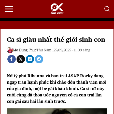
Bỏ
qua
nội
dung
Ca sĩ giàu nhất thế giới sinh con
Mộ Dung Phục
Thứ Năm, 25/09/2025 - 11:09 sáng
Nữ tỷ phú
Rihanna
và bạn trai A$AP Rocky đang
ngập tràn hạnh phúc khi chào đón thành viên mới
của gia đình, một bé gái kháu khỉnh. Ca sĩ nữ này
cuối cùng đã thỏa ước nguyện có cả con trai lẫn
con gái sau hai lần sinh trước.