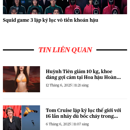
Squid game 3 lập kỷ lục vô tiền khoán hậu
TIN LIÊN QUAN
Huỳnh Tiên giảm 10 kg, khoe
dáng gợi cảm tại Hoa hậu Hoàn
vũ Việt Nam
12 Tháng 6, 2025 | 11:21 sáng
Tom Cruise lập kỷ lục thế giới với
16 lần nhảy dù bốc cháy trong
Mission: Impossible 8
6 Tháng 6, 2025 | 11:07 sáng