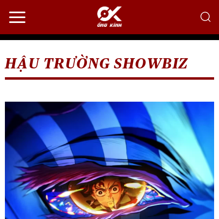
Bỏ
qua
nội
dung
HẬU TRƯỜNG SHOWBIZ