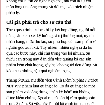
không chỉ là “sự cố nghề nghiệp”, mà còn là sự xói
mòn lòng tin công chúng và đối mặt với trách nhiệm
pháp lý.
Cái giá phải trả cho sự cẩu thả
Theo quy trình, trước khi ký kết hợp đồng, người nổi
tiếng cần xem xét kỹ lưỡng giá trị thương mại, uy tín
nhãn hàng, mức thù lao, sự phù hợp của sản phẩm và
nguồn gốc xuất xứ. Tuy nhiên, nhiều nghệ sĩ đã bỏ
qua các bước này, chỉ chú trọng vào lợi nhuận. Sự
thiếu cẩn trọng này dẫn đến việc quảng bá các sản
phẩm kém chất lượng, gây hại cho người tiêu dùng, và
kéo theo những hậu quả nghiêm trọng.
Tháng 5/2022,
nữ diễn viên Cảnh Điềm
bị phạt 7,2 triệu
NDT vì vi phạm luật quảng cáo. Cô đã quảng cáo một
sản phẩm với công dụng “thần kỳ hóa” mà không
được kiểm chứng. Ngoài ra, cô còn bị cấm quảng cáo
trong 3 năm. Sự việc này là một lời cảnh tỉnh cho giới