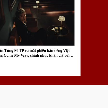
ơn Tùng M-TP ra mắt phiên bản tiếng Việt
ủa Come My Way, chinh phục khán giả với
ai điệu sâu lắng