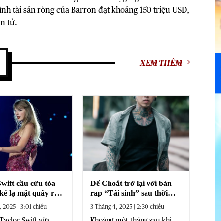
tính tài sản ròng của Barron đạt khoảng 150 triệu USD,
n tử.
XEM THÊM
Swift cầu cứu tòa
Dế Choắt trở lại với bản
 kẻ lạ mặt quấy rối
rap “Tái sinh” sau thời
gian đầy biến động
, 2025 | 3:01 chiều
3 Tháng 4, 2025 | 2:30 chiều
 Taylor Swift vừa
Khoảng một tháng sau khi