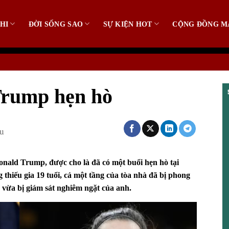
HI
ĐỜI SỐNG SAO
SỰ KIỆN HOT
CỘNG ĐỒNG M
Trump hẹn hò
ều
onald Trump
, được cho là đã có một buổi hẹn hò tại
hiếu gia 19 tuổi, cả một tầng của tòa nhà đã bị phong
 vừa bị giám sát nghiêm ngặt của anh.