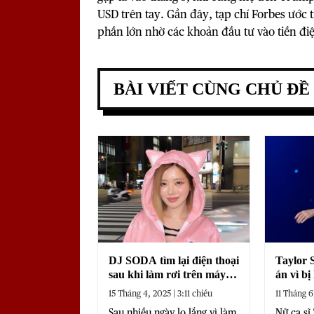
USD trên tay. Gần đây, tạp chí Forbes ước 
phần lớn nhờ các khoản đầu tư vào tiền điệ
BÀI VIẾT CÙNG CHỦ ĐỀ
DJ SODA tìm lại điện thoại
Taylor 
sau khi làm rơi trên máy
án vì bị
bay, phủ nhận tin đồn lộ
liên tục
15 Tháng 4, 2025 | 3:11 chiều
11 Tháng 6
clip nóng
Sau nhiều ngày lo lắng vì làm
Nữ ca sĩ