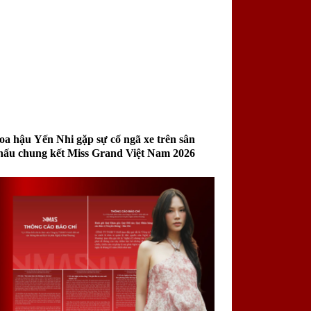
oa hậu Yến Nhi gặp sự cố ngã xe trên sân
hấu chung kết Miss Grand Việt Nam 2026