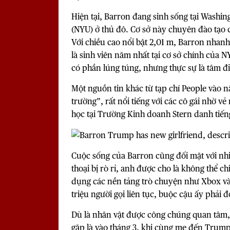
Hiện tại, Barron đang sinh sống tại Washin
(NYU) ở thủ đô. Cơ sở này chuyên đào tạo c
Với chiều cao nổi bật 2,01 m, Barron nhanh
là sinh viên năm nhất tại cơ sở chính của 
có phần lúng túng, nhưng thực sự là tâm đi
Một nguồn tin khác từ tạp chí People vào n
trường”, rất nổi tiếng với các cô gái nhờ vẻ
học tại Trường Kinh doanh Stern danh tiến
Cuộc sống của Barron cũng đối mặt với nhiề
thoại bị rò rỉ, anh được cho là không thể ch
dụng các nền tảng trò chuyện như Xbox và D
triệu người gọi liên tục, buộc cậu ấy phải 
Dù là nhân vật được công chúng quan tâm, B
gặp là vào tháng 3, khi cùng mẹ đến Trump