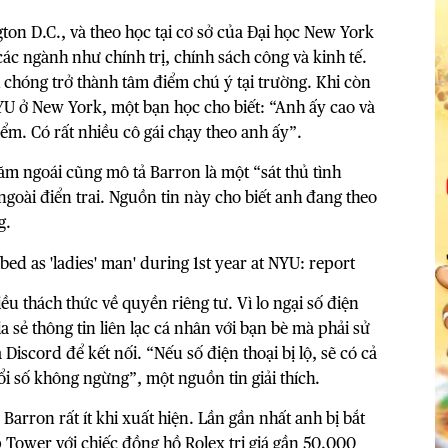
gton D.C., và theo học tại cơ sở của Đại học New York
ác ngành như chính trị, chính sách công và kinh tế.
 chóng trở thành tâm điểm chú ý tại trường. Khi còn
NYU ở New York, một bạn học cho biết: “Anh ấy cao và
ểm. Có rất nhiều cô gái chạy theo anh ấy”.
ăm ngoái cũng mô tả Barron là một “sát thủ tình
 ngoài điển trai. Nguồn tin này cho biết anh đang theo
g.
u thách thức về quyền riêng tư. Vì lo ngại số điện
ia sẻ thông tin liên lạc cá nhân với bạn bè mà phải sử
iscord để kết nối. “Nếu số điện thoại bị lộ, sẽ có cả
đổi số không ngừng”, một nguồn tin giải thích.
arron rất ít khi xuất hiện. Lần gần nhất anh bị bắt
 Tower với chiếc đồng hồ Rolex trị giá gần 50.000