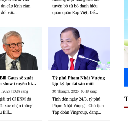
 án cấp lệnh cấm
tuyên bố từ bỏ danh hiệu
đối với...
quán quân Rap Việt, Dế...
ill Gates sẽ xuất
Tỷ phú Phạm Nhật Vượng
ên show truyền hình
lập kỷ lục tài sản mới
ốc
, 2025 | 10:18 sáng
30 Tháng 3, 2025 | 10:18 sáng
giải trí CJ ENM đã
Tính đến ngày 24/3, tỷ phú
ức xác nhận thông
Phạm Nhật Vượng – Chủ tịch
 Bill...
Tập đoàn Vingroup, đang...