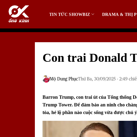
Bỏ
qua
TIN TỨC SHOWBIZ
DRAMA & THỊ P
nội
dung
Con trai Donald 
Mộ Dung Phục
Thứ Ba, 30/09/2025 - 2:49 chi
Barron Trump, con trai út của Tổng thống
D
Trump Tower. Để đảm bảo an ninh cho chàng t
tỏa, hé lộ phần nào cuộc sống vừa được chú ý