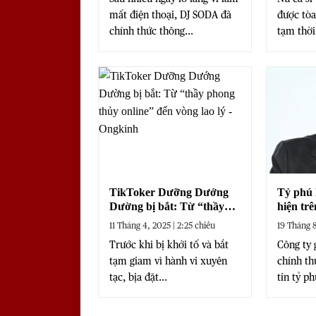
mất điện thoại, DJ SODA đã
được tòa
chính thức thông...
tạm thời 
TikToker Dưỡng Dướng
Tỷ phú B
Dường bị bắt: Từ “thầy
hiện tr
phong thủy online” đến
Hàn Qu
11 Tháng 4, 2025 | 2:25 chiều
19 Tháng 8
vòng lao lý
Trước khi bị khởi tố và bắt
Công ty 
tạm giam vì hành vi xuyên
chính th
tạc, bịa đặt...
tin tỷ phú