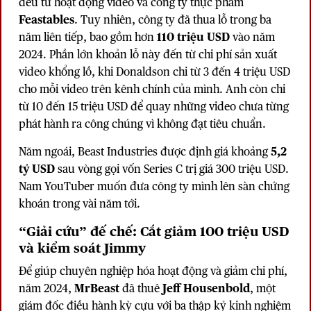
đều từ hoạt động video và công ty thực phẩm
Feastables
. Tuy nhiên, công ty đã thua lỗ trong ba
năm liên tiếp, bao gồm hơn
110 triệu USD
vào năm
2024. Phần lớn khoản lỗ này đến từ chi phí sản xuất
video khổng lồ, khi Donaldson chi từ 3 đến 4 triệu USD
cho mỗi video trên kênh chính của mình. Anh còn chi
từ 10 đến 15 triệu USD để quay những video chưa từng
phát hành ra công chúng vì không đạt tiêu chuẩn.
Năm ngoái, Beast Industries được định giá khoảng
5,2
tỷ USD
sau vòng gọi vốn Series C trị giá 300 triệu USD.
Nam YouTuber muốn đưa công ty mình lên sàn chứng
khoán trong vài năm tới.
“Giải cứu” đế chế: Cắt giảm 100 triệu USD
và kiểm soát Jimmy
Để giúp chuyên nghiệp hóa hoạt động và giảm chi phí,
năm 2024,
MrBeast
đã thuê
Jeff Housenbold
, một
giám đốc điều hành kỳ cựu với ba thập kỷ kinh nghiệm