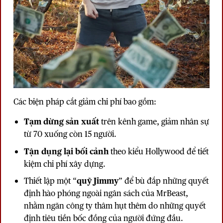
Các biện pháp cắt giảm chi phí bao gồm:
Tạm dừng sản xuất
trên kênh game, giảm nhân sự
từ 70 xuống còn 15 người.
Tận dụng lại bối cảnh
theo kiểu Hollywood để tiết
kiệm chi phí xây dựng.
Thiết lập một “
quỹ Jimmy
” để bù đắp những quyết
định hào phóng ngoài ngân sách của MrBeast,
nhằm ngăn công ty thâm hụt thêm do những quyết
định tiêu tiền bốc đồng của người đứng đầu.