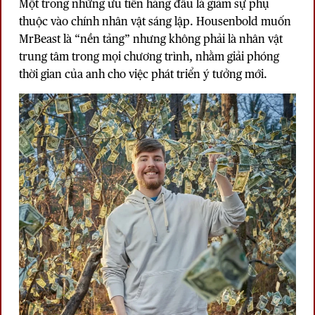
Một trong những ưu tiên hàng đầu là giảm sự phụ
thuộc vào chính nhân vật sáng lập. Housenbold muốn
MrBeast là “nền tảng” nhưng không phải là nhân vật
trung tâm trong mọi chương trình, nhằm giải phóng
thời gian của anh cho việc phát triển ý tưởng mới.