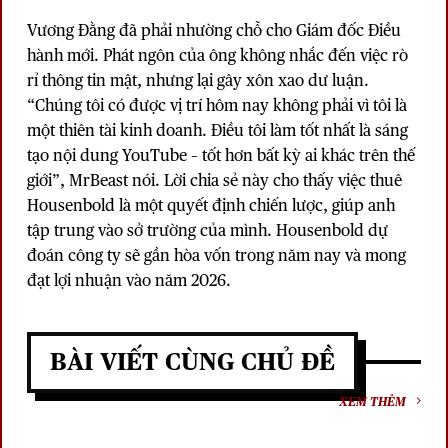
Vương Đằng đã phải nhường chỗ cho Giám đốc Điều
hành mới. Phát ngôn của ông không nhắc đến việc rò
rỉ thông tin mật, nhưng lại gây xôn xao dư luận.
“Chúng tôi có được vị trí hôm nay không phải vì tôi là
một thiên tài kinh doanh. Điều tôi làm tốt nhất là sáng
tạo nội dung YouTube – tốt hơn bất kỳ ai khác trên thế
giới”, MrBeast nói. Lời chia sẻ này cho thấy việc thuê
Housenbold là một quyết định chiến lược, giúp anh
tập trung vào sở trường của mình. Housenbold dự
đoán công ty sẽ gần hòa vốn trong năm nay và mong
đạt lợi nhuận vào năm 2026.
BÀI VIẾT CÙNG CHỦ ĐỀ
XEM THÊM