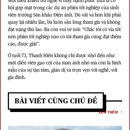
Một điều khiến nữ nghệ sĩ thấy hạnh phúc nữa là cơ
hội góp mặt trong các dự án phim tốt nghiệp của sinh
viên trường Sân khấu Điện ảnh. Dù vất vả hơn khi phải
quay lại nhiều lần, bà luôn sẵn lòng tham gia và không
đặt nặng thù lao. Bà còn vui vẻ nói: “Chắc tôi có vía tốt
nên phim tốt nghiệp nào có tôi tham gia cũng đạt điểm
cao, được giải”.
Ở tuổi 73, Thanh Hiền không chỉ được nhớ đến như
một diễn viên gạo cội của màn ảnh nhỏ mà còn là hình
mẫu của sự tận tâm, giản dị và trọn vẹn với nghề, với
gia đình.
BÀI VIẾT CÙNG CHỦ ĐỀ
XEM THÊM