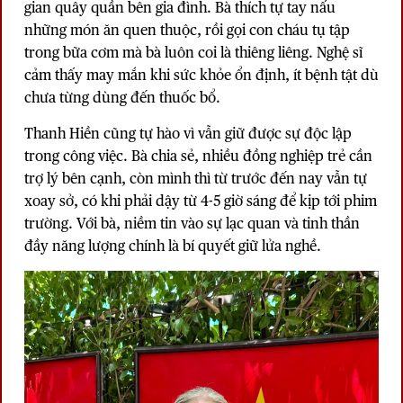
gian quây quần bên gia đình. Bà thích tự tay nấu
những món ăn quen thuộc, rồi gọi con cháu tụ tập
trong bữa cơm mà bà luôn coi là thiêng liêng. Nghệ sĩ
cảm thấy may mắn khi sức khỏe ổn định, ít bệnh tật dù
chưa từng dùng đến thuốc bổ.
Thanh Hiền cũng tự hào vì vẫn giữ được sự độc lập
trong công việc. Bà chia sẻ, nhiều đồng nghiệp trẻ cần
trợ lý bên cạnh, còn mình thì từ trước đến nay vẫn tự
xoay sở, có khi phải dậy từ 4-5 giờ sáng để kịp tới phim
trường. Với bà, niềm tin vào sự lạc quan và tinh thần
đầy năng lượng chính là bí quyết giữ lửa nghề.