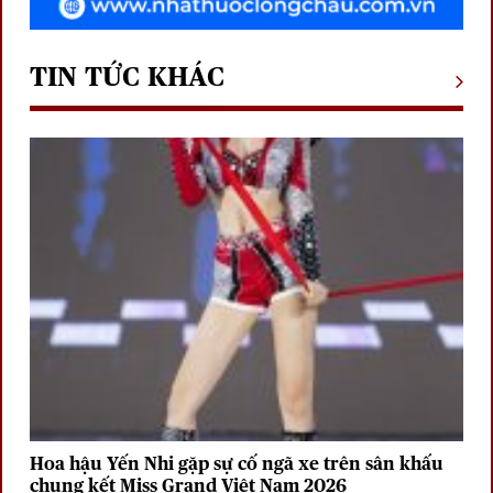
TIN TỨC KHÁC
Hoa hậu Yến Nhi gặp sự cố ngã xe trên sân khấu
chung kết Miss Grand Việt Nam 2026