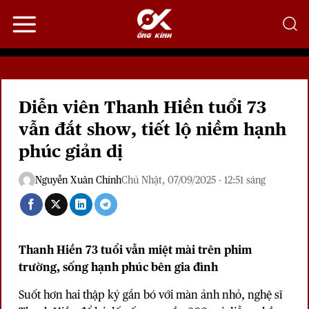
Bỏ
qua
nội
dung
Diễn viên Thanh Hiền tuổi 73
vẫn đắt show, tiết lộ niềm hạnh
phúc giản dị
Nguyễn Xuân Chính
Chủ Nhật, 07/09/2025 - 12:51 sáng
Thanh Hiền 73 tuổi vẫn miệt mài trên phim
trường, sống hạnh phúc bên gia đình
Suốt hơn hai thập kỷ gắn bó với màn ảnh nhỏ, nghệ sĩ