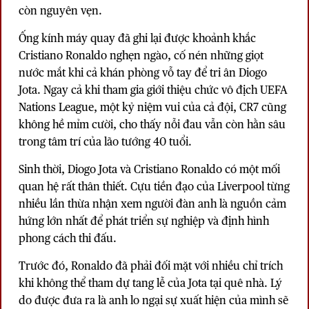
còn nguyên vẹn.
Ống kính máy quay đã ghi lại được khoảnh khắc
Cristiano Ronaldo nghẹn ngào, cố nén những giọt
nước mắt khi cả khán phòng vỗ tay để tri ân Diogo
Jota. Ngay cả khi tham gia giới thiệu chức vô địch UEFA
Nations League, một kỷ niệm vui của cả đội, CR7 cũng
không hề mỉm cười, cho thấy nỗi đau vẫn còn hằn sâu
trong tâm trí của lão tướng 40 tuổi.
Sinh thời, Diogo Jota và Cristiano Ronaldo có một mối
quan hệ rất thân thiết. Cựu tiền đạo của Liverpool từng
nhiều lần thừa nhận xem người đàn anh là nguồn cảm
hứng lớn nhất để phát triển sự nghiệp và định hình
phong cách thi đấu.
Trước đó, Ronaldo đã phải đối mặt với nhiều chỉ trích
khi không thể tham dự tang lễ của Jota tại quê nhà. Lý
do được đưa ra là anh lo ngại sự xuất hiện của mình sẽ