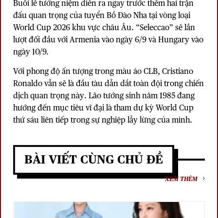
Buổi lễ tưởng niệm diễn ra ngay trước thềm hai trận
đấu quan trọng của tuyển Bồ Đào Nha tại vòng loại
World Cup 2026 khu vực châu Âu. “Seleccao” sẽ lần
lượt đối đầu với Armenia vào ngày 6/9 và Hungary vào
ngày 10/9.
Với phong độ ấn tượng trong màu áo CLB, Cristiano
Ronaldo vẫn sẽ là đầu tàu dẫn dắt toàn đội trong chiến
dịch quan trọng này. Lão tướng sinh năm 1985 đang
hướng đến mục tiêu vĩ đại là tham dự kỳ World Cup
thứ sáu liên tiếp trong sự nghiệp lẫy lừng của mình.
BÀI VIẾT CÙNG CHỦ ĐỀ
XEM THÊM