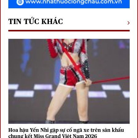
TIN TỨC KHÁC
Hoa hậu Yến Nhi gặp sự cố ngã xe trên sân khấu
chung kết Miss Grand Việt Nam 2026