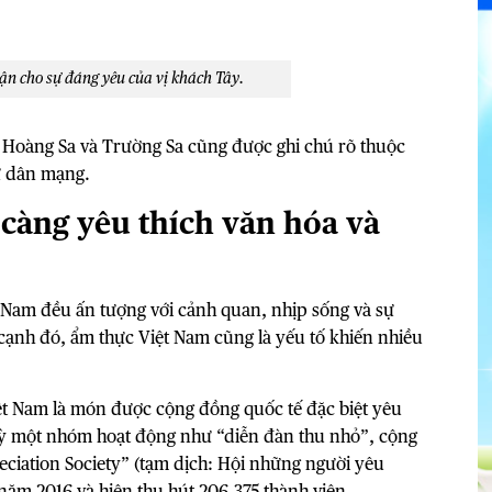
uận cho sự đáng yêu của vị khách Tây.
 Hoàng Sa và Trường Sa cũng được ghi chú rõ thuộc
ư dân mạng.
càng yêu thích văn hóa và
 Nam đều ấn tượng với cảnh quan, nhịp sống và sự
cạnh đó, ẩm thực Việt Nam cũng là yếu tố khiến nhiều
ệt Nam là món được cộng đồng quốc tế đặc biệt yêu
mỳ một nhóm hoạt động như “diễn đàn thu nhỏ”, cộng
iation Society” (tạm dịch: Hội những người yêu
năm 2016 và hiện thu hút 206.375 thành viên.