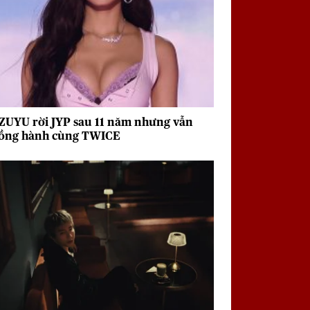
ZUYU rời JYP sau 11 năm nhưng vẫn
ồng hành cùng TWICE