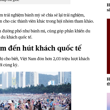
H
s
2
 trải nghiệm bánh mỳ sẽ chia sẻ lại trải nghiệm,
gon cho các thành viên khác trong hội nhóm tham khảo.
 ăn đường phố như bánh mì, cũng góp phần khiến du
 du khách quốc tế.
iểm đến hút khách quốc tế
h) cho biết, Việt Nam đón hơn 2,03 triệu lượt khách
ới cùng kỳ.
H
t
r