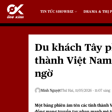
Bỏ
qua
TIN TỨC SHOWBIZ
DRAMA & THỊ P
nội
dung
Du khách Tây p
thành Việt Nam
ngờ
Minh Nguyệt
Thứ Hai, 11/05/2026 - 11:07 sáng
Một bảng phiên âm tên các tỉnh thành 
đồng mạng truyền tay nhau mạnh mẽ tr