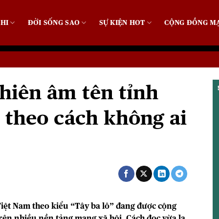
HI
ĐỜI SỐNG SAO
SỰ KIỆN HOT
CỘNG ĐỒNG M
hiên âm tên tỉnh
 theo cách không ai
Việt Nam theo kiểu “Tây ba lô” đang được cộng
ên nhiều nền tảng mạng xã hội. Cách đọc vừa lạ