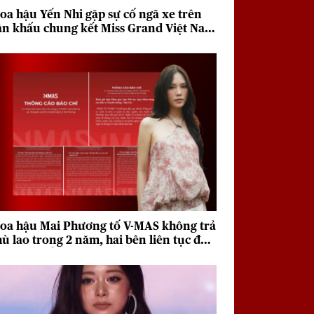
oa hậu Yến Nhi gặp sự cố ngã xe trên
ân khấu chung kết Miss Grand Việt Nam
026
oa hậu Mai Phương tố V-MAS không trả
hù lao trong 2 năm, hai bên liên tục đưa
a quan điểm trái chiều