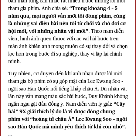
bản thân từng cân nhắc rất nhiều trước những lời mời
tham gia phim. Anh chia sẻ:
“Trong khoảng 4 – 5
năm qua, mọi người vẫn mời tôi đóng phim, cũng
là những vai diễn hài nên tôi từ chối và chờ đợi cơ
hội mới, với những nhân vật mới”
. Theo nam diễn
viên, hình ảnh quen thuộc với các vai hài hước trên
màn ảnh khiến anh mong muốn có sự thay đổi và chọn
lọc hơn trong bước đi sự nghiệp, thay vì lặp lại chính
mình.
Tuy nhiên, cơ duyên đến khi anh nhận được lời mời
tham gia bộ phim có sự góp mặt của Lee Kwang Soo –
ngôi sao Hàn Quốc nổi tiếng khắp châu Á. Dù nhân vật
lần này vẫn mang màu sắc hài hước, Duy Khánh không
ngần ngại gật đầu đồng ý. Nam diễn viên lý giải:
“Cây
hài” 9X giải thích lý do là vì được đóng chung
phim với “hoàng tử châu Á” Lee Kwang Soo – ngôi
sao Hàn Quốc mà mình yêu thích từ khi còn nhỏ”
.