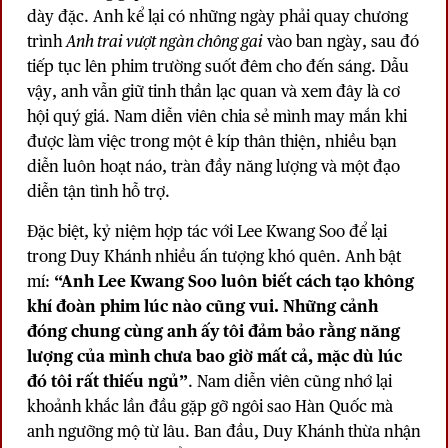
dày đặc. Anh kể lại có những ngày phải quay chương
trình
Anh trai vượt ngàn chông gai
vào ban ngày, sau đó
tiếp tục lên phim trường suốt đêm cho đến sáng. Dẫu
vậy, anh vẫn giữ tinh thần lạc quan và xem đây là cơ
hội quý giá. Nam diễn viên chia sẻ mình may mắn khi
được làm việc trong một ê kíp thân thiện, nhiều bạn
diễn luôn hoạt náo, tràn đầy năng lượng và một đạo
diễn tận tình hỗ trợ.
Đặc biệt, kỷ niệm hợp tác với Lee Kwang Soo để lại
trong Duy Khánh nhiều ấn tượng khó quên. Anh bật
mí:
“Anh Lee Kwang Soo luôn biết cách tạo không
khí đoàn phim lúc nào cũng vui. Những cảnh
đóng chung cùng anh ấy tôi đảm bảo rằng năng
lượng của mình chưa bao giờ mất cả, mặc dù lúc
đó tôi rất thiếu ngủ”
. Nam diễn viên cũng nhớ lại
khoảnh khắc lần đầu gặp gỡ ngôi sao Hàn Quốc mà
anh ngưỡng mộ từ lâu. Ban đầu, Duy Khánh thừa nhận