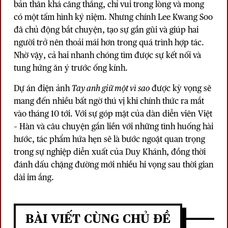
bản thân khá căng thẳng, chỉ vui trong lòng và mong
có một tấm hình kỷ niệm. Nhưng chính Lee Kwang Soo
đã chủ động bắt chuyện, tạo sự gần gũi và giúp hai
người trở nên thoải mái hơn trong quá trình hợp tác.
Nhờ vậy, cả hai nhanh chóng tìm được sự kết nối và
tung hứng ăn ý trước ống kính.
Dự án điện ảnh
Tay anh giữ một vì sao
được kỳ vọng sẽ
mang đến nhiều bất ngờ thú vị khi chính thức ra mắt
vào tháng 10 tới. Với sự góp mặt của dàn diễn viên Việt
– Hàn và câu chuyện gắn liền với những tình huống hài
hước, tác phẩm hứa hẹn sẽ là bước ngoặt quan trọng
trong sự nghiệp diễn xuất của Duy Khánh, đồng thời
đánh dấu chặng đường mới nhiều hi vọng sau thời gian
dài im ắng.
BÀI VIẾT CÙNG CHỦ ĐỀ