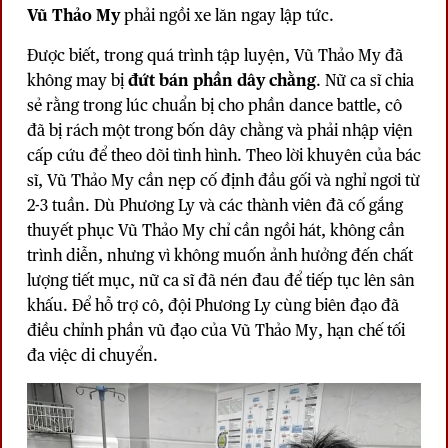
Vũ Thảo My
phải ngồi xe lăn ngay lập tức.
Được biết, trong quá trình tập luyện, Vũ Thảo My đã
không may bị
đứt bán phần dây chằng
. Nữ ca sĩ chia
sẻ rằng trong lúc chuẩn bị cho phần dance battle, cô
đã bị rách một trong bốn dây chằng và phải nhập viện
cấp cứu để theo dõi tình hình. Theo lời khuyên của bác
sĩ, Vũ Thảo My cần nẹp cố định đầu gối và nghỉ ngơi từ
2-3 tuần. Dù Phương Ly và các thành viên đã cố gắng
thuyết phục Vũ Thảo My chỉ cần ngồi hát, không cần
trình diễn, nhưng vì không muốn ảnh hưởng đến chất
lượng tiết mục, nữ ca sĩ đã nén đau để tiếp tục lên sân
khấu. Để hỗ trợ cô, đội Phương Ly cùng biên đạo đã
điều chỉnh phần vũ đạo của Vũ Thảo My, hạn chế tối
đa việc di chuyển.