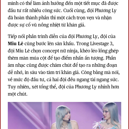
mình có thể làm ảnh hưởng đến một tiết mục đã được
đầu tư rất nhiều công sức. Cuối cùng, đội Phương Ly
đã hoàn thành phần thi một cách trọn vẹn và nhận
được sự cổ vũ nồng nhiệt từ khán giả.
Tiếp nối phần trình diễn của đội Phương Ly, đội của
Miu Lê
cũng bước lên sân khấu. Trong Livestage 3,
đội Miu Lê chọn concept nữ ninja, khéo léo lồng ghép
thêm màn múa cột để tạo điểm nhấn ấn tượng. Phần
âm nhạc cũng được chăm chút để tạo ra những đoạn
dễ nhớ, in sâu vào tâm trí khán giả. Công bằng mà nói,
về mức độ đầu tư, cả hai đội đều ngang tài ngang sức.
Tuy nhiên, xét tổng thể, đội của Phương Ly nhỉnh hơn
một chút.