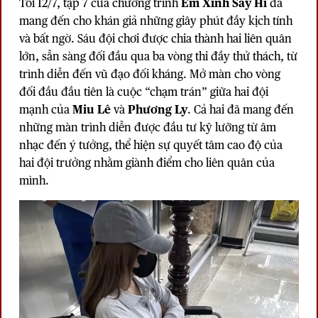
Tối 12/7, tập 7 của chương trình
Em Xinh Say Hi
đã
mang đến cho khán giả những giây phút đầy kịch tính
và bất ngờ. Sáu đội chơi được chia thành hai liên quân
lớn, sẵn sàng đối đầu qua ba vòng thi đầy thử thách, từ
trình diễn đến vũ đạo đối kháng. Mở màn cho vòng
đối đầu đầu tiên là cuộc “chạm trán” giữa hai đội
mạnh của
Miu Lê
và
Phương Ly
. Cả hai đã mang đến
những màn trình diễn được đầu tư kỹ lưỡng từ âm
nhạc đến ý tưởng, thể hiện sự quyết tâm cao độ của
hai đội trưởng nhằm giành điểm cho liên quân của
mình.