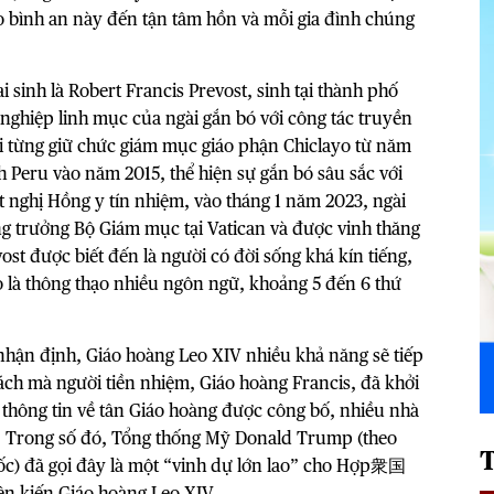
ào bình an này đến tận tâm hồn và mỗi gia đình chúng
i sinh là Robert Francis Prevost, sinh tại thành phố
ự nghiệp linh mục của ngài gắn bó với công tác truyền
gài từng giữ chức giám mục giáo phận Chiclayo từ năm
 Peru vào năm 2015, thể hiện sự gắn bó sâu sắc với
nghị Hồng y tín nhiệm, vào tháng 1 năm 2023, ngài
g trưởng Bộ Giám mục tại Vatican và được vinh thăng
t được biết đến là người có đời sống khá kín tiếng,
o là thông thạo nhiều ngôn ngữ, khoảng 5 đến 6 thứ
 nhận định, Giáo hoàng Leo XIV nhiều khả năng sẽ tiếp
ách mà người tiền nhiệm, Giáo hoàng Francis, đã khởi
thông tin về tân Giáo hoàng được công bố, nhiều nhà
ng. Trong số đó, Tổng thống Mỹ Donald Trump (theo
ốc) đã gọi đây là một “vinh dự lớn lao” cho Hợp衆国
n kiến Giáo hoàng Leo XIV.