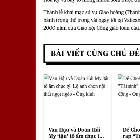
Thánh lễ khai mạc sứ vụ Giáo hoàng (Thánh
hành trọng thể trong vài ngày tới tại Vatic
2000 năm của Giáo hội Công giáo toàn cầu
BÀI VIẾT CÙNG CHỦ ĐỀ
Văn Hậu và Doãn Hải
Dế Choắ
My ‘tậu’ tổ ấm chục tỷ:
rap “Tá