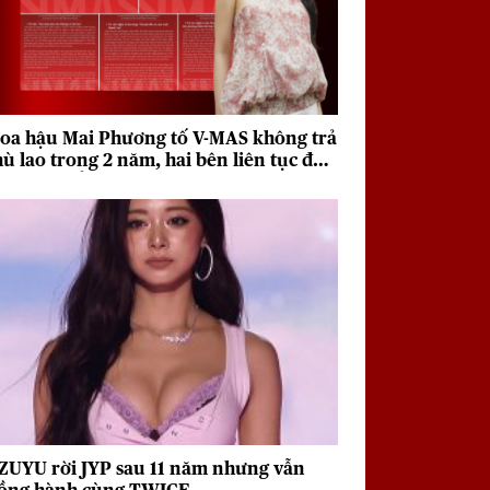
oa hậu Mai Phương tố V-MAS không trả
hù lao trong 2 năm, hai bên liên tục đưa
a quan điểm trái chiều
ZUYU rời JYP sau 11 năm nhưng vẫn