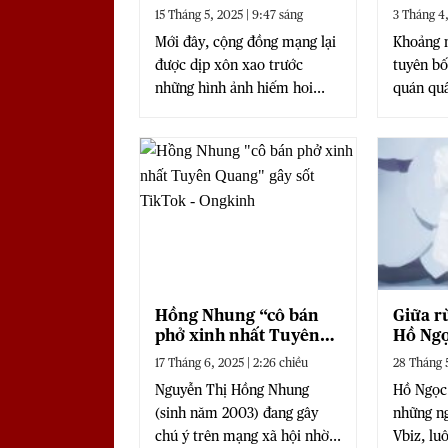
Lộ ảnh chọn nội thất
gian đ
15 Tháng 5, 2025 | 9:47 sáng
3 Tháng 4,
ngọt ngào
Mới đây, cộng đồng mạng lại
Khoảng m
được dịp xôn xao trước
tuyên bố
những hình ảnh hiếm hoi...
quán quâ
Hồng Nhung “cô bán
Giữa r
phở xinh nhất Tuyên
Hồ Ngọ
Quang” gây sốt TikTok
làm “c
17 Tháng 6, 2025 | 2:26 chiều
28 Tháng 5
xác” gâ
Nguyễn Thị Hồng Nhung
Hồ Ngọc
(sinh năm 2003) đang gây
những ng
chú ý trên mạng xã hội nhờ...
Vbiz, lu