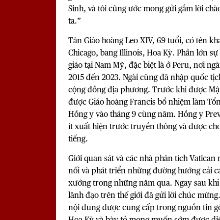
Sinh, và tôi cũng ước mong gửi gắm lời ch
ta.”
Tân Giáo hoàng Leo XIV, 69 tuổi, có tên kha
Chicago, bang Illinois, Hoa Kỳ. Phần lớn s
giáo tại Nam Mỹ, đặc biệt là ở Peru, nơi n
2015 đến 2023. Ngài cũng đã nhập quốc tịch
cộng đồng địa phương. Trước khi được Mật 
được Giáo hoàng Francis bổ nhiệm làm Tổn
Hồng y vào tháng 9 cùng năm. Hồng y Prevos
ít xuất hiện trước truyền thông và được ch
tiếng.
Giới quan sát và các nhà phân tích Vatican
nối và phát triển những đường hướng cải c
xướng trong những năm qua. Ngay sau khi 
lãnh đạo trên thế giới đã gửi lời chúc mừ
nội dung được cung cấp trong nguồn tin g
Hoa Kỳ và bày tỏ mong muốn sớm được diệ