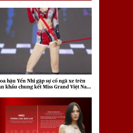
oa hậu Yến Nhi gặp sự cố ngã xe trên
ân khấu chung kết Miss Grand Việt Nam
026