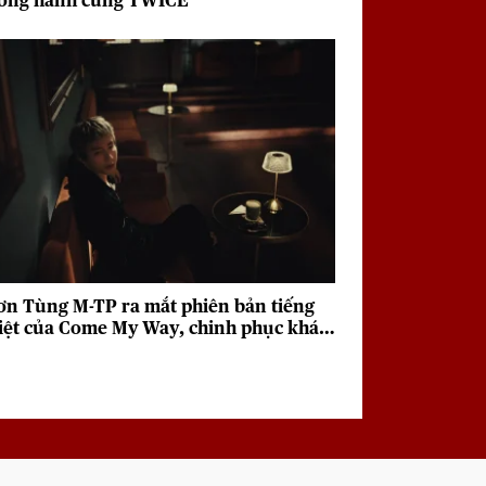
ồng hành cùng TWICE
ơn Tùng M-TP ra mắt phiên bản tiếng
iệt của Come My Way, chinh phục khán
iả với giai điệu sâu lắng