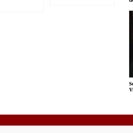
đ
S
V
g