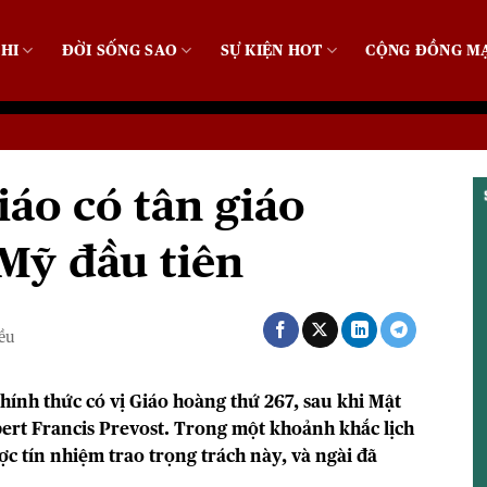
HI
ĐỜI SỐNG SAO
SỰ KIỆN HOT
CỘNG ĐỒNG M
iáo có tân giáo
Mỹ đầu tiên
iều
chính thức có vị Giáo hoàng thứ 267, sau khi Mật
ert Francis Prevost
. Trong một khoảnh khắc lịch
c tín nhiệm trao trọng trách này, và ngài đã