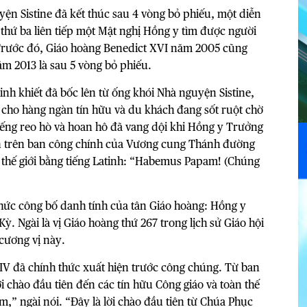
ện Sistine đã kết thúc sau 4 vòng bỏ phiếu, một diễn
thứ ba liên tiếp một Mật nghị Hồng y tìm được người
 Trước đó, Giáo hoàng Benedict XVI năm 2005 cũng
ăm 2013 là sau 5 vòng bỏ phiếu.
tinh khiết đã bốc lên từ ống khói Nhà nguyện Sistine,
i cho hàng ngàn tín hữu và du khách đang sốt ruột chờ
iếng reo hò và hoan hô đã vang dội khi Hồng y Trưởng
n trên ban công chính của Vương cung Thánh đường
n thế giới bằng tiếng Latinh: “Habemus Papam! (Chúng
hức công bố danh tính của tân Giáo hoàng: Hồng y
. Ngài là vị Giáo hoàng thứ 267 trong lịch sử Giáo hội
cương vị này.
 XIV đã chính thức xuất hiện trước công chúng. Từ ban
 chào đầu tiên đến các tín hữu Công giáo và toàn thế
em,” ngài nói. “Đây là lời chào đầu tiên từ Chúa Phục