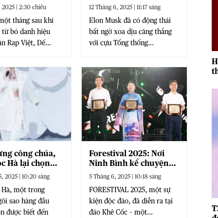
ầy biến động
Donald Trump
 2025 | 2:30 chiều
12 Tháng 6, 2025 | 11:17 sáng
ột tháng sau khi
Elon Musk đã có động thái
 từ bỏ danh hiệu
bất ngờ xoa dịu căng thẳng
n Rap Việt, Dế...
với cựu Tổng thống...
H
t
r
ừng công chúa,
Forestival 2025: Nơi
c Hà lại chọn
Ninh Bình kể chuyện
hú Hà”: Pha “lột
xưa giữa lòng hiện đại
, 2025 | 10:20 sáng
5 Tháng 6, 2025 | 10:18 sáng
y tranh cãi?
 Hà, một trong
FORESTIVAL 2025, một sự
ôi sao hàng đầu
kiện độc đáo, đã diễn ra tại
T
ôn được biết đến
đảo Khê Cốc – một...