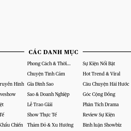
CÁC DANH MỤC
Phong Cách & Thời
Sự Kiện Nổi Bật
Trang
Chuyện Tình Cảm
Hot Trend & Viral
Truyền Hình
Gia Đình Sao
Câu Chuyện Hài Hước
iveshow
Sao & Doanh Nghiệp
Góc Cộng Đồng
ệt
Lễ Trao Giải
Phân Tích Drama
Tế
Show Thực Tế
Review Sự Kiện
Khẩu Chiến
Thảm Đỏ & Xu Hướng
Bình luận Showbiz