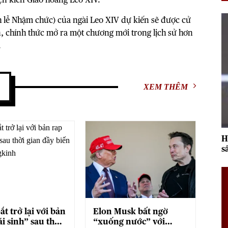
 lễ Nhậm chức) của ngài Leo XIV dự kiến sẽ được cử
an, chính thức mở ra một chương mới trong lịch sử hơn
.
XEM THÊM
H
s
2
t trở lại với bản
Elon Musk bất ngờ
i sinh” sau thời
“xuống nước” với