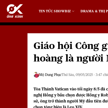
Bỏ
qua
TIN TỨC SHOWBIZ
DRAMA & THỊ P
nội
dung
Giáo hội Công g
hoàng là người 
Mộ Dung Phục
Thứ Sáu, 09/05/2025 - 3:47 ch
Tòa Thánh Vatican
vào tối ngày 8/5 đã 
nghị Hồng y bầu chọn được Hồng y
Rob
sử, ông trở thành người Mỹ đầu tiên đượ
chọn tông hiệu là Leo XIV.