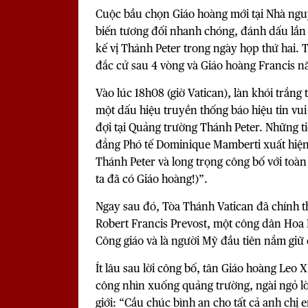
Cuộc bầu chọn Giáo hoàng mới tại Nhà nguy
biến tương đối nhanh chóng, đánh dấu lần 
kế vị Thánh Peter trong ngày họp thứ hai.
đắc cử sau 4 vòng và Giáo hoàng Francis n
Vào lúc 18h08 (giờ Vatican), làn khói trắng 
một dấu hiệu truyền thống báo hiệu tin vu
đợi tại Quảng trường Thánh Peter. Những t
đẳng Phó tế Dominique Mamberti xuất hiệ
Thánh Peter và long trọng công bố với toà
ta đã có Giáo hoàng!)”.
Ngay sau đó, Tòa Thánh Vatican đã chính t
Robert Francis Prevost, một công dân Hoa Kỳ
Công giáo và là người Mỹ đầu tiên nắm giữ 
Ít lâu sau lời công bố, tân Giáo hoàng Leo
công nhìn xuống quảng trường, ngài ngỏ lời
giới: “Cầu chúc bình an cho tất cả anh chị 