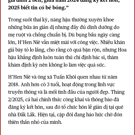
gia đình 2 bên, giữa năm 2024 đăng ký kết hôn,
2025 biết tin có bé bỏng.”
Trong suốt thai kỳ, nàng hậu thường xuyên khoe
những bữa ăn giản dị nhưng đầy đủ dinh dưỡng do
mẹ ruột và chồng chuẩn bị. Dù bụng bầu ngày càng
lớn, H’Hen Niê vẫn miệt mài với công việc. Nhiều khán
giả bày tỏ lo lắng, cho rằng cô quá bận rộn, nhưng Hoa
hậu khẳng định luôn tuân thủ chỉ định bác sĩ, thăm
khám định kỳ nên không lo làm việc quá sức.
H’Hen Niê và ông xã Tuấn Khôi quen nhau từ năm
2018. Anh hơn cô 3 tuổi, hoạt động trong lĩnh vực
truyền thông và là mối tình đầu của người đẹp. Tháng
2/2025, cả hai chính thức công khai và thông báo đã
đăng ký kết hôn, sau đó tổ chức hôn lễ giản dị tại quê
nhà Đắk Lắk. Hiện tại, cặp đôi đang háo hức chờ đón
thiên thần nhỏ của mình.