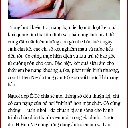
Trong buổi kiểm tra, nàng hậu tiết lộ một loạt kết quả
khả quan: tim thai ổn định và phản ứng linh hoạt, tử
cung đã xuất hiện những cơn gò nhẹ báo hiệu ngày
sinh cận kề, các chỉ số xét nghiệm máu và nước tiểu
đều tốt. Cô cũng thực hiện dịch vụ lưu trữ tế bào gốc
từ cuống rốn cho con. Đặc biệt, kết quả siêu âm cho
thấy em bé nặng khoảng 3,1kg, phát triển bình thường,
còn
H’Hen Niê
đã tăng gần 10kg so với trước khi mang
bầu.
Người đẹp Ê-Đê chia sẻ mọi thông số đều thuận lợi, chỉ
có cân nặng của bé hơi “nhỉnh” hơn một chút. Cô cùng
chồng – Tuấn Khôi – đã chuẩn bị sẵn sàng cho hành
trình chào đón thành viên mới trong gia đình. Trước
đó, H’Hen Niê cũng từng đăng ảnh siêu âm và hào