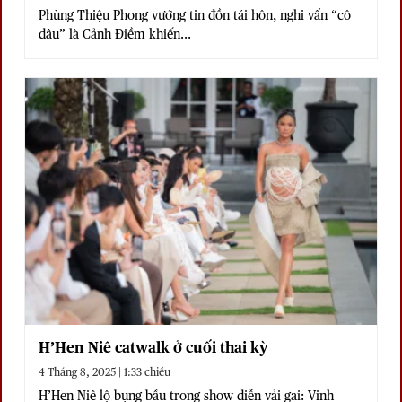
Phùng Thiệu Phong vướng tin đồn tái hôn, nghi vấn “cô
dâu” là Cảnh Điềm khiến...
H’Hen Niê catwalk ở cuối thai kỳ
4 Tháng 8, 2025 | 1:33 chiều
H’Hen Niê lộ bụng bầu trong show diễn vải gai: Vinh