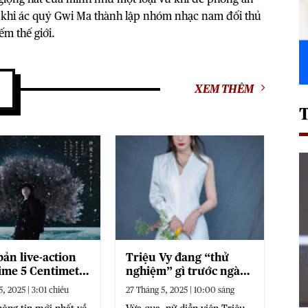
 khi ác quỷ Gwi Ma thành lập nhóm nhạc nam đối thủ
m thế giới.
XEM THÊM
bản live-action
Triệu Vy đang “thử
ime 5 Centimet
nghiệm” gì trước ngày
ây sẽ được ra
tái xuất?
, 2025 | 3:01 chiều
27 Tháng 5, 2025 | 10:00 sáng
ong tháng 10 năm