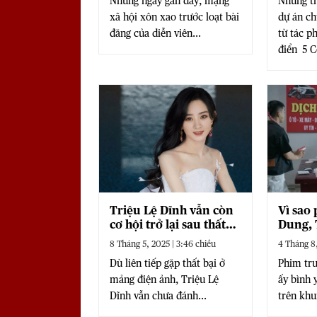
Những ngày gần đây, mạng
Những th
dân mạng xôn xao?
nay
xã hội xôn xao trước loạt bài
dự án ch
đăng của diễn viên...
từ tác 
điển 5 C
Triệu Lệ Dĩnh vẫn còn
Vì sao
cơ hội trở lại sau thất
Dung, 
bại của “Hoa hướng
tranh c
8 Tháng 5, 2025 | 3:46 chiều
4 Tháng 8,
dương”
Dù liên tiếp gặp thất bại ở
Phim tru
mảng điện ảnh, Triệu Lệ
ấy bình 
Dĩnh vẫn chưa đánh...
trên khu