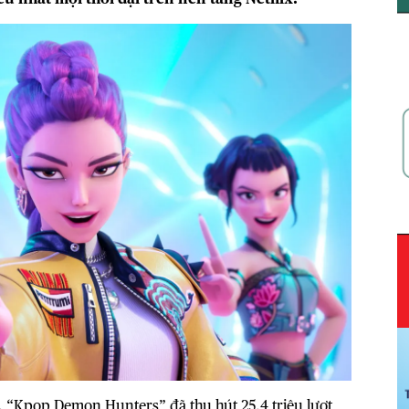
, “Kpop Demon Hunters” đã thu hút 25,4 triệu lượt