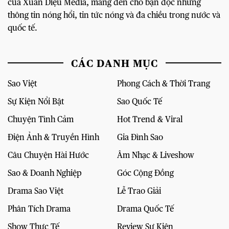
của Xuân Diệu Media, mang đến cho bạn đọc những
thông tin nóng hổi, tin tức nóng và đa chiều trong nước và
quốc tế.
CÁC DANH MỤC
Sao Việt
Phong Cách & Thời Trang
Sự Kiện Nổi Bật
Sao Quốc Tế
Chuyện Tình Cảm
Hot Trend & Viral
Điện Ảnh & Truyền Hình
Gia Đình Sao
Câu Chuyện Hài Hước
Âm Nhạc & Liveshow
Sao & Doanh Nghiệp
Góc Cộng Đồng
Drama Sao Việt
Lễ Trao Giải
Phân Tích Drama
Drama Quốc Tế
Show Thực Tế
Review Sự Kiện