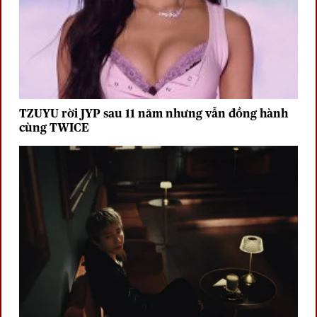
TZUYU rời JYP sau 11 năm nhưng vẫn đồng hành
cùng TWICE