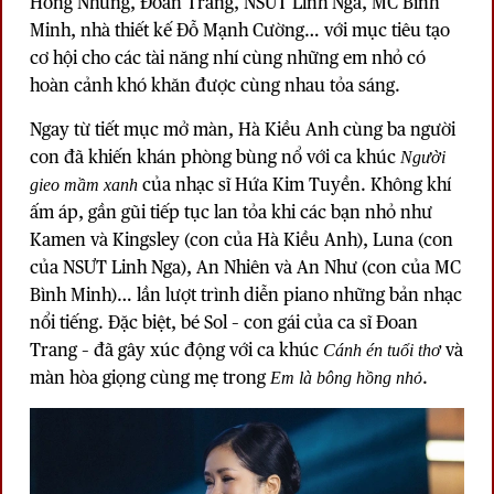
Hồng Nhung
, Đoan Trang, NSƯT Linh Nga, MC Bình
Minh, nhà thiết kế Đỗ Mạnh Cường… với mục tiêu tạo
cơ hội cho các tài năng nhí cùng những em nhỏ có
hoàn cảnh khó khăn được cùng nhau tỏa sáng.
Ngay từ tiết mục mở màn, Hà Kiều Anh cùng ba người
con đã khiến khán phòng bùng nổ với ca khúc
Người
của nhạc sĩ Hứa Kim Tuyền. Không khí
gieo mầm xanh
ấm áp, gần gũi tiếp tục lan tỏa khi các bạn nhỏ như
Kamen và Kingsley (con của Hà Kiều Anh), Luna (con
của NSƯT Linh Nga), An Nhiên và An Như (con của MC
Bình Minh)… lần lượt trình diễn piano những bản nhạc
nổi tiếng. Đặc biệt, bé Sol – con gái của ca sĩ Đoan
Trang – đã gây xúc động với ca khúc
và
Cánh én tuổi thơ
màn hòa giọng cùng mẹ trong
.
Em là bông hồng nhỏ