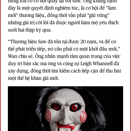
hứng khi có cơ hội quay lại với Saw. Ông khẳng định
đây là một quyết định nghiêm túc, là cơ hội để “làm
mới” thương hiệu, đồng thời vẫn phải “giữ vững”
những giá trị cốt lõi đã được người hâm mộ yêu thích
suốt hai thập kỷ qua.
“Thương hiệu Saw đã tồn tại được 20 năm, và để có
thể phát triển tiếp, nó cần phải có một khởi đầu mới,”
Wan chia sẻ. Ông nhấn mạnh tầm quan trọng của việc
duy trì bản sắc mà ông và cộng sự Leigh Whannell đã
xây dựng, đồng thời tìm kiếm cách tiếp cận để thu hút
một thế hệ khán giả mới.