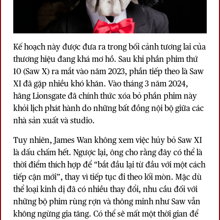
Kế hoạch này được đưa ra trong bối cảnh tương lai của
thương hiệu đang khá mơ hồ. Sau khi phần phim thứ
10 (Saw X) ra mắt vào năm 2023, phần tiếp theo là Saw
XI đã gặp nhiều khó khăn. Vào tháng 3 năm 2024,
hãng Lionsgate đã chính thức xóa bỏ phần phim này
khỏi lịch phát hành do những bất đồng nội bộ giữa các
nhà sản xuất và studio.
Tuy nhiên, James Wan không xem việc hủy bỏ Saw XI
là dấu chấm hết. Ngược lại, ông cho rằng đây có thể là
thời điểm thích hợp để “bắt đầu lại từ đầu với một cách
tiếp cận mới”, thay vì tiếp tục đi theo lối mòn. Mặc dù
thể loại kinh dị đã có nhiều thay đổi, nhu cầu đối với
những bộ phim rùng rợn và thông minh như Saw vẫn
không ngừng gia tăng. Có thể sẽ mất một thời gian để