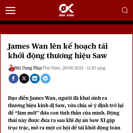
Bỏ
qua
nội
dung
James Wan lên kế hoạch tái
khởi động thương hiệu Saw
Mộ Dung Phục
Thứ Năm, 28/08/2025 - 11:20 sáng
Đạo diễn
James Wan
, người đã khai sinh ra
thương hiệu kinh dị
Saw
, vừa chia sẻ ý định trở lại
để “làm mới” đứa con tinh thần của mình. Động
thái này được đưa ra sau khi dự án Saw XI gặp
trục trặc, mở ra một cơ hội để tái khởi động toàn