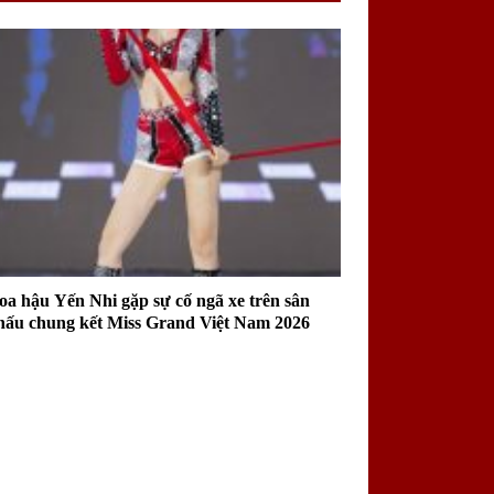
oa hậu Yến Nhi gặp sự cố ngã xe trên sân
hấu chung kết Miss Grand Việt Nam 2026