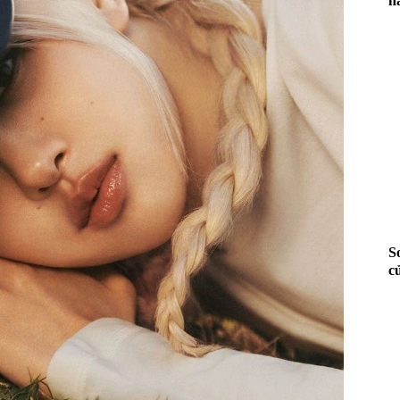
h
S
c
gi