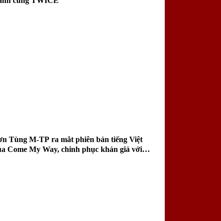
ành cùng TWICE
ơn Tùng M-TP ra mắt phiên bản tiếng Việt
ủa Come My Way, chinh phục khán giả với
ai điệu sâu lắng