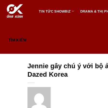
Bỏ
qua
TIN TỨC SHOWBIZ
DRAMA & THỊ PH
nội
dung
TÌM KIẾM
Jennie gây chú ý với bộ 
Dazed Korea