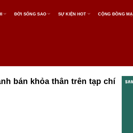
I
ĐỜI SỐNG SAO
SỰ KIỆN HOT
CỘNG ĐỒNG M
ảnh bán khỏa thân trên tạp chí