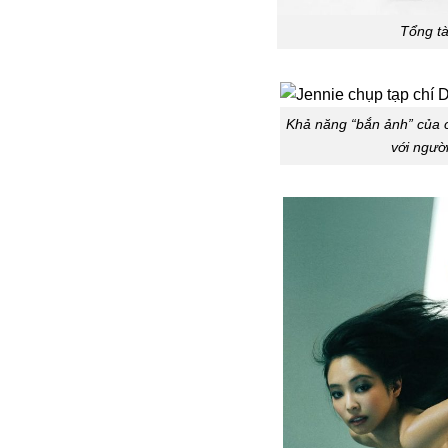
Tổng tài
Khả năng “bắn ảnh” của 
với ngườ