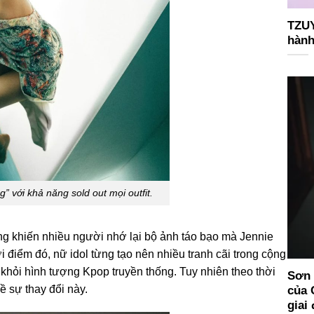
TZUY
hành
 khả năng sold out mọi outfit.
ũng khiến nhiều người nhớ lại bộ ảnh táo bạo mà Jennie
 điểm đó, nữ idol từng tạo nên nhiều tranh cãi trong cộng
hỏi hình tượng Kpop truyền thống. Tuy nhiên theo thời
Sơn 
ề sự thay đổi này.
của 
giai