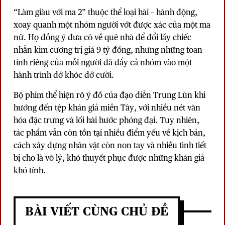
“Làm giàu với ma 2” thuộc thể loại hài – hành động,
xoay quanh một nhóm người vớt được xác của một ma
nữ. Họ đồng ý đưa cô về quê nhà để đổi lấy chiếc
nhẫn kim cương trị giá 9 tỷ đồng, nhưng những toan
tính riêng của mỗi người đã đẩy cả nhóm vào một
hành trình dở khóc dở cười.
Bộ phim thể hiện rõ ý đồ của đạo diễn Trung Lùn khi
hướng đến tệp khán giả miền Tây, với nhiều nét văn
hóa đặc trưng và lối hài hước phóng đại. Tuy nhiên,
tác phẩm vẫn còn tồn tại nhiều điểm yếu về kịch bản,
cách xây dựng nhân vật còn non tay và nhiều tình tiết
bị cho là vô lý, khó thuyết phục được những khán giả
khó tính.
BÀI VIẾT CÙNG CHỦ ĐỀ