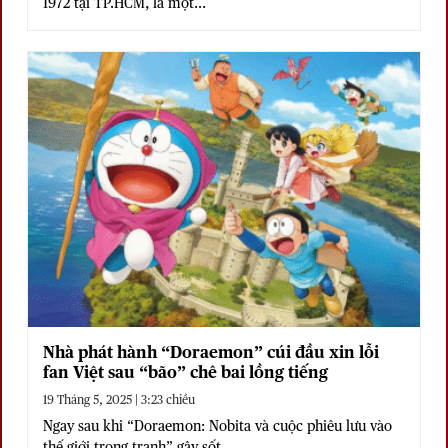
1972 tại TP.HCM, là một...
Nhà phát hành “Doraemon” cúi đầu xin lỗi
fan Việt sau “bão” chê bai lồng tiếng
19 Tháng 5, 2025 | 3:23 chiều
Ngay sau khi “Doraemon: Nobita và cuộc phiêu lưu vào
thế giới trong tranh” gây sốt...