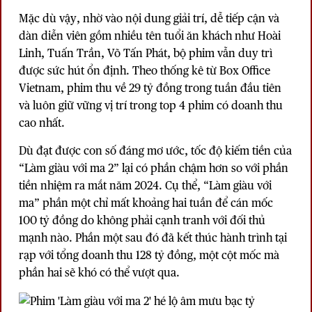
Mặc dù vậy, nhờ vào nội dung giải trí, dễ tiếp cận và
dàn diễn viên gồm nhiều tên tuổi ăn khách như Hoài
Linh, Tuấn Trần, Võ Tấn Phát, bộ phim vẫn duy trì
được sức hút ổn định. Theo thống kê từ Box Office
Vietnam, phim thu về 29 tỷ đồng trong tuần đầu tiên
và luôn giữ vững vị trí trong top 4 phim có doanh thu
cao nhất.
Dù đạt được con số đáng mơ ước, tốc độ kiếm tiền của
“Làm giàu với ma 2” lại có phần chậm hơn so với phần
tiền nhiệm ra mắt năm 2024. Cụ thể, “Làm giàu với
ma” phần một chỉ mất khoảng hai tuần để cán mốc
100 tỷ đồng do không phải cạnh tranh với đối thủ
mạnh nào. Phần một sau đó đã kết thúc hành trình tại
rạp với tổng doanh thu 128 tỷ đồng, một cột mốc mà
phần hai sẽ khó có thể vượt qua.