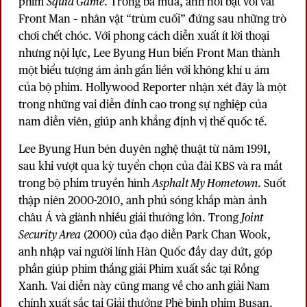
phim
Squid Game
. Trong ba mùa, anh nổi bật với vai
Front Man – nhân vật “trùm cuối” đứng sau những trò
chơi chết chóc. Với phong cách diễn xuất ít lời thoại
nhưng nội lực, Lee Byung Hun biến Front Man thành
một biểu tượng ám ảnh gắn liền với không khí u ám
của bộ phim. Hollywood Reporter nhận xét đây là một
trong những vai diễn đỉnh cao trong sự nghiệp của
nam diễn viên, giúp anh khẳng định vị thế quốc tế.
Lee Byung Hun bén duyên nghệ thuật từ năm 1991,
sau khi vượt qua kỳ tuyển chọn của đài KBS và ra mắt
trong bộ phim truyền hình
Asphalt My Hometown
. Suốt
thập niên 2000-2010, anh phủ sóng khắp màn ảnh
châu Á và giành nhiều giải thưởng lớn. Trong
Joint
Security Area
(2000) của đạo diễn Park Chan Wook,
anh nhập vai người lính Hàn Quốc đầy day dứt, góp
phần giúp phim thắng giải Phim xuất sắc tại Rồng
Xanh. Vai diễn này cũng mang về cho anh giải Nam
chính xuất sắc tại Giải thưởng Phê bình phim Busan.