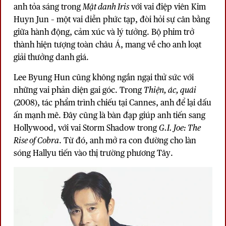
anh tỏa sáng trong
Mật danh Iris
với vai điệp viên Kim
Huyn Jun – một vai diễn phức tạp, đòi hỏi sự cân bằng
giữa hành động, cảm xúc và lý tưởng. Bộ phim trở
thành hiện tượng toàn châu Á, mang về cho anh loạt
giải thưởng danh giá.
Lee Byung Hun cũng không ngần ngại thử sức với
những vai phản diện gai góc. Trong
Thiện, ác, quái
(2008), tác phẩm trình chiếu tại Cannes, anh để lại dấu
ấn mạnh mẽ. Đây cũng là bàn đạp giúp anh tiến sang
Hollywood, với vai Storm Shadow trong
G.I. Joe: The
Rise of Cobra
. Từ đó, anh mở ra con đường cho làn
sóng Hallyu tiến vào thị trường phương Tây.