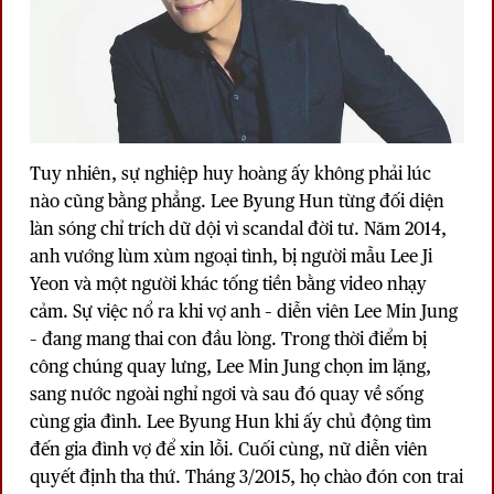
Tuy nhiên, sự nghiệp huy hoàng ấy không phải lúc
nào cũng bằng phẳng. Lee Byung Hun từng đối diện
làn sóng chỉ trích dữ dội vì scandal đời tư. Năm 2014,
anh vướng lùm xùm ngoại tình, bị người mẫu Lee Ji
Yeon và một người khác tống tiền bằng video nhạy
cảm. Sự việc nổ ra khi vợ anh – diễn viên Lee Min Jung
– đang mang thai con đầu lòng. Trong thời điểm bị
công chúng quay lưng, Lee Min Jung chọn im lặng,
sang nước ngoài nghỉ ngơi và sau đó quay về sống
cùng gia đình. Lee Byung Hun khi ấy chủ động tìm
đến gia đình vợ để xin lỗi. Cuối cùng, nữ diễn viên
quyết định tha thứ. Tháng 3/2015, họ chào đón con trai