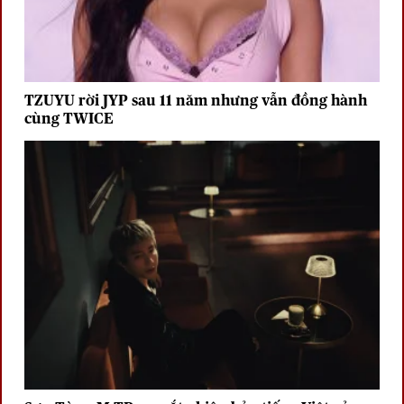
TZUYU rời JYP sau 11 năm nhưng vẫn đồng hành
cùng TWICE