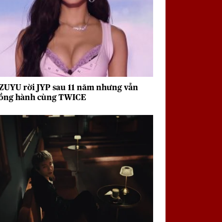
ZUYU rời JYP sau 11 năm nhưng vẫn
ồng hành cùng TWICE