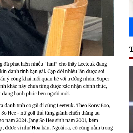
 đã phát hiện nhiều “hint” cho thấy Leeteuk đang
ín danh tính bạn gái. Cặp đôi nhiều lần được soi
 ẩn ý công khai mối quan hệ với trưởng nhóm Super
ảnh khắc này chưa từng được xác nhận chính thức,
k đang hạnh phúc bên người mới.
a danh tính cô gái đi cùng Leeteuk. Theo KoreaBoo,
So Hee – nữ golf thủ từng giành chiến thắng tại
ào năm 2024. Jang So Hee sinh năm 2001, kém
ẹp, được ví như Hoa hậu. Ngoài ra, cô cũng nằm trong