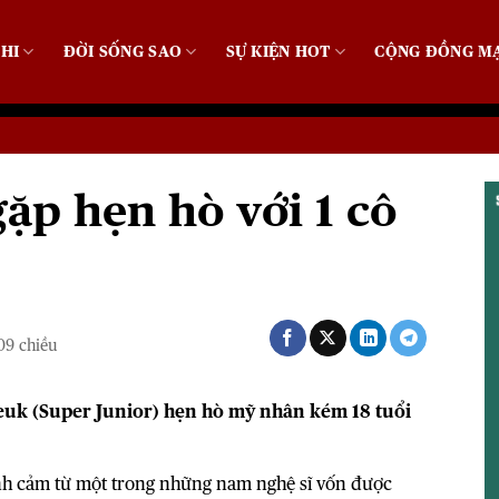
HI
ĐỜI SỐNG SAO
SỰ KIỆN HOT
CỘNG ĐỒNG M
gặp hẹn hò với 1 cô
09 chiều
euk (Super Junior) hẹn hò mỹ nhân kém 18 tuổi
nh cảm từ một trong những nam nghệ sĩ vốn được