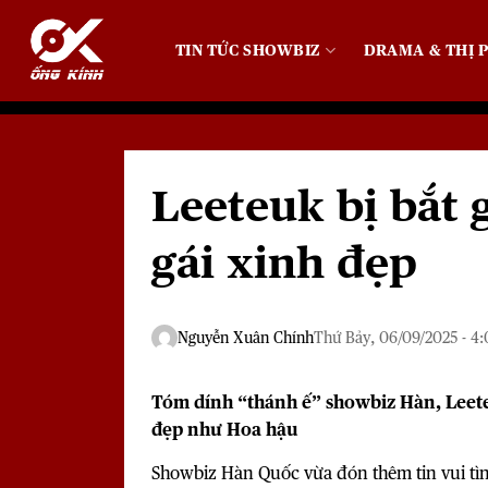
Bỏ
qua
TIN TỨC SHOWBIZ
DRAMA & THỊ P
nội
dung
Leeteuk bị bắt 
gái xinh đẹp
Nguyễn Xuân Chính
Thứ Bảy, 06/09/2025 - 4:
Tóm dính “thánh ế” showbiz Hàn, Leet
đẹp như Hoa hậu
Showbiz Hàn Quốc vừa đón thêm tin vui tì