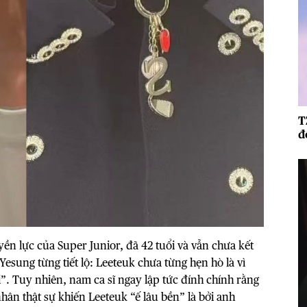
T
đ
ền lực của Super Junior, đã 42 tuổi và vẫn chưa kết
esung từng tiết lộ: Leeteuk chưa từng hẹn hò là vì
ài”. Tuy nhiên, nam ca sĩ ngay lập tức đính chính rằng
ân thật sự khiến Leeteuk “ế lâu bền” là bởi anh