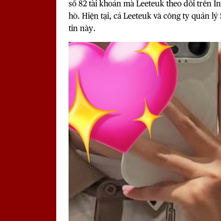
số 82 tài khoản mà Leeteuk theo dõi trên I
hò. Hiện tại, cả Leeteuk và công ty quản l
tin này.