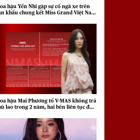
oa hậu Yến Nhi gặp sự cố ngã xe trên
ân khấu chung kết Miss Grand Việt Nam
026
oa hậu Mai Phương tố V-MAS không trả
hù lao trong 2 năm, hai bên liên tục đưa
a quan điểm trái chiều