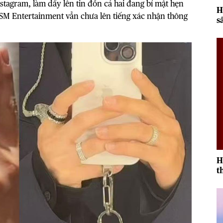
nstagram, làm dấy lên tin đồn cả hai đang bí mật hẹn
H
ý SM Entertainment vẫn chưa lên tiếng xác nhận thông
s
2
H
t
r