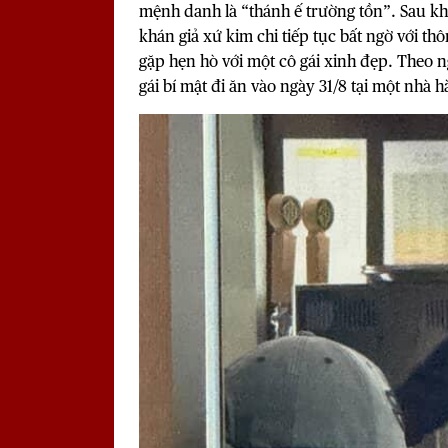
mệnh danh là “thánh ế trường tồn”. Sau k
khán giả xứ kim chi tiếp tục bất ngờ với th
gặp hẹn hò với một cô gái xinh đẹp. Theo 
gái bí mật đi ăn vào ngày 31/8 tại một nhà 