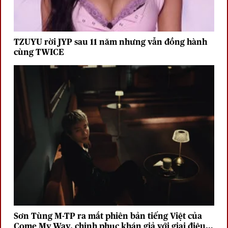
TZUYU rời JYP sau 11 năm nhưng vẫn đồng hành
cùng TWICE
Sơn Tùng M-TP ra mắt phiên bản tiếng Việt của
Come My Way, chinh phục khán giả với giai điệu