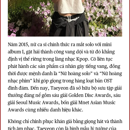
Năm 2015, nữ ca sĩ chính thức ra mắt solo với mini
album I, gặt hái thành công vang dội và từ đó khẳng
định vị thế riêng trong làng nhạc Kpop. Cô liên tục
phát hành các sản phẩm cá nhân gây tiếng vang, đồng
thời được mệnh danh là “Nữ hoàng solo” và “Nữ hoàng
nhạc phim” khi góp giọng trong hàng loạt bản OST
đình đám. Đến nay, Taeyeon đã sở hữu bộ sưu tập giải
thưởng đáng nể gồm sáu giải Golden Disc Awards, sáu
giải Seoul Music Awards, bốn giải Mnet Asian Music
Awards cùng nhiều danh hiệu khác.
Không chỉ chinh phục khán giả bằng giọng hát và thành
tích âm nhạc, Taeyeon còn là hình mẫu lý tưởng của