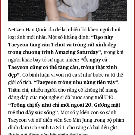
Netizen Hàn Quốc đã để lại nhiều lời khen ngợi dưới
loạt ảnh mới nhất. Một số khẳng định:
“Dạo này
Taeyeon tăng cân 1 chút và trông rất xinh đẹp
trong chương trình Amazing Saturday”
, trong khi
người khác bày tỏ sự ngạc nhiên:
“Ồ, ngay cả
Taeyeon cũng có thể tăng cân, trông thật xinh
đẹp”
. Có bình luận ví von nữ ca sĩ như bước ra từ thế
giới cổ tích:
“Taeyeon trông như nàng tiên vậy”
.
Thậm chí, nhiều người cho rằng cô không hề mang
dáng dấp của một nghệ sĩ đã bước sang tuổi U40:
“Trông chị ấy như chỉ mới ngoài 20. Gương mặt
trẻ thơ đầy sức sống”
. Một số ý kiến còn so sánh
Taeyeon với nữ diễn viên Seo Min Jung trong bộ phim
đình đám Gia Đình Là Số 1, cho rằng cả hai đều giữ