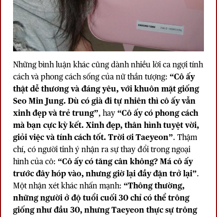
Những bình luận khác cũng dành nhiều lời ca ngợi tính
cách và phong cách sống của nữ thần tượng:
“Cô ấy
thật dễ thương và đáng yêu, với khuôn mặt giống
Seo Min Jung. Dù có già đi tự nhiên thì cô ấy vẫn
xinh đẹp và trẻ trung”
, hay
“Cô ấy có phong cách
mà bạn cực kỳ kết. Xinh đẹp, thân hình tuyệt vời,
giỏi việc và tính cách tốt. Trời ơi Taeyeon”
. Thậm
chí, có người tinh ý nhận ra sự thay đổi trong ngoại
hình của cô:
“Cô ấy có tăng cân không? Má cô ấy
trước đây hóp vào, nhưng giờ lại đầy đặn trở lại”
.
Một nhận xét khác nhấn mạnh:
“Thông thường,
những người ở độ tuổi cuối 30 chỉ có thể trông
giống như đầu 30, nhưng Taeyeon thực sự trông