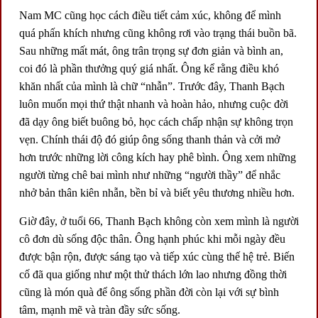
Nam MC cũng học cách điều tiết cảm xúc, không để mình
quá phấn khích nhưng cũng không rơi vào trạng thái buồn bã.
Sau những mất mát, ông trân trọng sự đơn giản và bình an,
coi đó là phần thưởng quý giá nhất. Ông kể rằng điều khó
khăn nhất của mình là chữ “nhẫn”. Trước đây, Thanh Bạch
luôn muốn mọi thứ thật nhanh và hoàn hảo, nhưng cuộc đời
đã dạy ông biết buông bỏ, học cách chấp nhận sự không trọn
vẹn. Chính thái độ đó giúp ông sống thanh thản và cởi mở
hơn trước những lời công kích hay phê bình. Ông xem những
người từng chê bai mình như những “người thầy” để nhắc
nhở bản thân kiên nhẫn, bền bỉ và biết yêu thương nhiều hơn.
Giờ đây, ở tuổi 66, Thanh Bạch không còn xem mình là người
cô đơn dù sống độc thân. Ông hạnh phúc khi mỗi ngày đều
được bận rộn, được sáng tạo và tiếp xúc cùng thế hệ trẻ. Biến
cố đã qua giống như một thử thách lớn lao nhưng đồng thời
cũng là món quà để ông sống phần đời còn lại với sự bình
tâm, mạnh mẽ và tràn đầy sức sống.