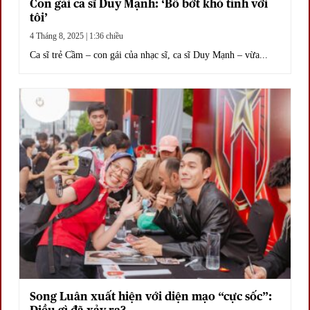
Con gái ca sĩ Duy Mạnh: ‘Bố bớt khó tính với
tôi’
4 Tháng 8, 2025 | 1:36 chiều
Ca sĩ trẻ Cầm – con gái của nhạc sĩ, ca sĩ Duy Mạnh – vừa...
Song Luân xuất hiện với diện mạo “cực sốc”: