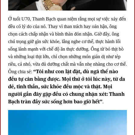
Ở tuổi U70, Thanh Bạch quan niệm rằng mọi sự việc xảy đến
đều có lý do của nó. Thay vì than trách hay oán hận, ông
chọn cách chấp nhận và bình thản đón nhận. Giờ đây, ông
chú trọng giữ gìn sức khỏe, lắng nghe cơ thể, thực hành lối
sống lành mạnh với chế độ ăn thực dưỡng. Ông từ bỏ thịt bò
và những loại thịt lớn, chỉ chọn những món giản dị như tép
riêu, cá nhỏ, vừa đủ dưỡng chất mà vẫn nhẹ nhàng cho cơ thể.
“Tôi như con lật đật, dù ngã thế nào
Ông chia sẻ:
đều tự cân bằng được. Mọi thứ ở tôi lúc này, từ da
dẻ, tinh thần, sức khỏe đều mộc và thật. Mọi
người gần đây gặp đều có chung nhận xét: Thanh
Bạch tràn đầy sức sống hơn bao giờ hết”
.