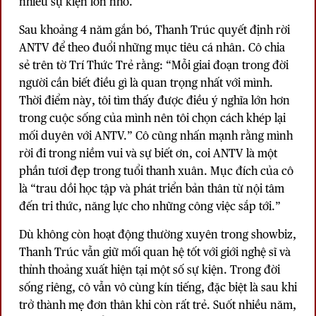
nhiều sự kiện lớn nhỏ.
Sau khoảng 4 năm gắn bó, Thanh Trúc quyết định rời
ANTV để theo đuổi những mục tiêu cá nhân. Cô chia
sẻ trên tờ Trí Thức Trẻ rằng: “Mỗi giai đoạn trong đời
người cần biết điều gì là quan trọng nhất với mình.
Thời điểm này, tôi tìm thấy được điều ý nghĩa lớn hơn
trong cuộc sống của mình nên tôi chọn cách khép lại
mối duyên với ANTV.” Cô cũng nhấn mạnh rằng mình
rời đi trong niềm vui và sự biết ơn, coi ANTV là một
phần tươi đẹp trong tuổi thanh xuân. Mục đích của cô
là “trau dồi học tập và phát triển bản thân từ nội tâm
đến tri thức, năng lực cho những công việc sắp tới.”
Dù không còn hoạt động thường xuyên trong showbiz,
Thanh Trúc vẫn giữ mối quan hệ tốt với giới nghệ sĩ và
thỉnh thoảng xuất hiện tại một số sự kiện. Trong đời
sống riêng, cô vẫn vô cùng kín tiếng, đặc biệt là sau khi
trở thành mẹ đơn thân khi còn rất trẻ. Suốt nhiều năm,