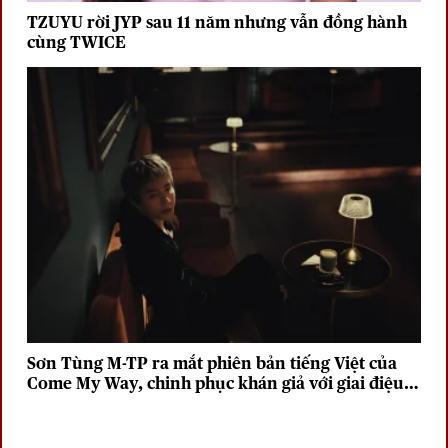
TZUYU rời JYP sau 11 năm nhưng vẫn đồng hành
cùng TWICE
Sơn Tùng M-TP ra mắt phiên bản tiếng Việt của
Come My Way, chinh phục khán giả với giai điệu
sâu lắng