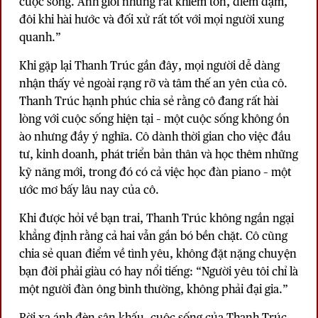
cuộc sống. Anh giỏi nhưng rất khiêm tốn, điềm đạm,
đôi khi hài hước và đối xử rất tốt với mọi người xung
quanh.”
Khi gặp lại Thanh Trúc gần đây, mọi người dễ dàng
nhận thấy vẻ ngoài rạng rỡ và tâm thế an yên của cô.
Thanh Trúc hạnh phúc chia sẻ rằng cô đang rất hài
lòng với cuộc sống hiện tại – một cuộc sống không ồn
ào nhưng đầy ý nghĩa. Cô dành thời gian cho việc đầu
tư, kinh doanh, phát triển bản thân và học thêm những
kỹ năng mới, trong đó có cả việc học đàn piano – một
ước mơ bấy lâu nay của cô.
Khi được hỏi về bạn trai, Thanh Trúc không ngần ngại
khẳng định rằng cả hai vẫn gắn bó bền chặt. Cô cũng
chia sẻ quan điểm về tình yêu, không đặt nặng chuyện
bạn đời phải giàu có hay nổi tiếng: “Người yêu tôi chỉ là
một người đàn ông bình thường, không phải đại gia.”
Rời xa ánh đèn sân khấu
, cuộc sống của Thanh Trúc