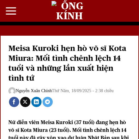
Bỏ
qua
nội
dung
Meisa Kuroki hẹn hò võ sĩ Kota
Miura: Mối tình chênh lệch 14
tuổi và những lần xuất hiện
tình tứ
Nguyễn Xuân Chính
Thứ Năm, 18/09/2025 - 2:38 chiều
Nữ diễn viên Meisa Kuroki (37 tuổi) đang hẹn hò
võ sĩ Kota Miura (23 tuổi). Mối tình chênh lệch 14
tuổi này đã gây xôn xao dư luận Nhật Bản sau khi