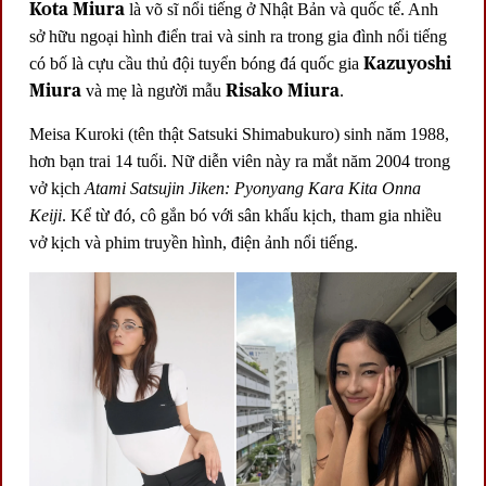
Kota Miura
là võ sĩ nổi tiếng ở Nhật Bản và quốc tế. Anh
sở hữu ngoại hình điển trai và sinh ra trong gia đình nổi tiếng
Kazuyoshi
có bố là cựu cầu thủ đội tuyển bóng đá quốc gia
Miura
Risako Miura
và mẹ là người mẫu
.
Meisa Kuroki (tên thật Satsuki Shimabukuro) sinh năm 1988,
hơn bạn trai 14 tuổi. Nữ diễn viên này ra mắt năm 2004 trong
vở kịch
Atami Satsujin Jiken: Pyonyang Kara Kita Onna
Keiji
. Kể từ đó, cô gắn bó với sân khấu kịch, tham gia nhiều
vở kịch và phim truyền hình, điện ảnh nổi tiếng.