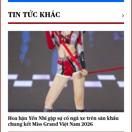
TIN TỨC KHÁC
Hoa hậu Yến Nhi gặp sự cố ngã xe trên sân khấu
chung kết Miss Grand Việt Nam 2026