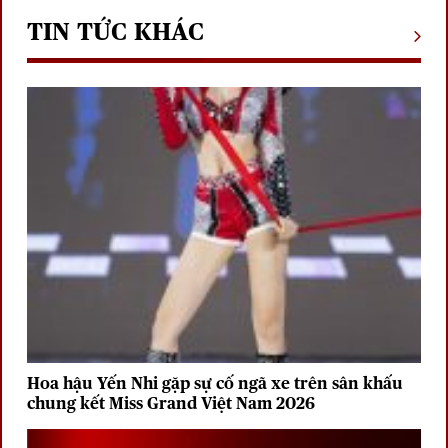
TIN TỨC KHÁC
Hoa hậu Yến Nhi gặp sự cố ngã xe trên sân khấu
chung kết Miss Grand Việt Nam 2026