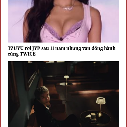
TZUYU rời JYP sau 11 năm nhưng vẫn đồng hành
cùng TWICE