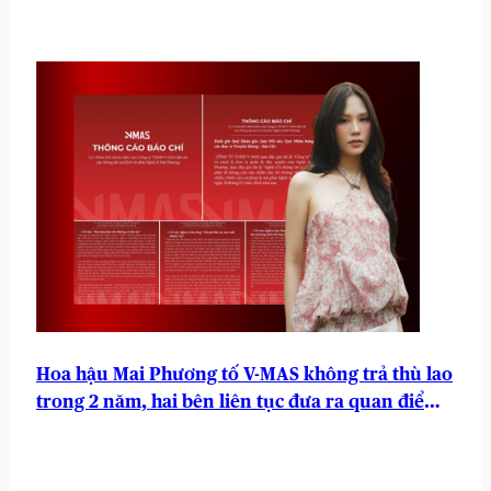
Hoa hậu Mai Phương tố V-MAS không trả thù lao
trong 2 năm, hai bên liên tục đưa ra quan điểm
trái chiều