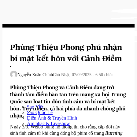
Bỏ
qua
nội
dung
Phùng Thiệu Phong phủ nhận
bí mật kết hôn với Cảnh Điềm
Nguyễn Xuân Chính
Chủ Nhật, 07/09/2025 - 6:50 chiều
Phùng Thiệu Phong và Cảnh Điềm đang trở
Tin Tức Showbiz
thành tâm điểm bàn tán trên mạng xã hội Trung
Quốc sau loạt tin đồn tình cảm và bí mật kết
Sao Việt
hôn. Tuy nhiên, cả hai phía đã nhanh chóng phủ
Sao Quốc Tế
nhận.
Điện Ảnh & Truyền Hình
Âm nhạc & Liveshow
Ngày 3/9, Weibo bùng nổ thông tin cho rằng cặp đôi nảy
Burning
sinh tình cảm từ khi cùng đóng bộ phim cổ trang