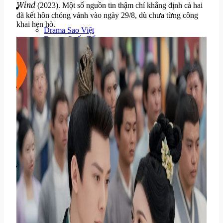
Wind
(2023). Một số nguồn tin thậm chí khẳng định cả hai
Drama & Thị Phi
đã kết hôn chóng vánh vào ngày 29/8, dù chưa từng công
khai hẹn hò.
Drama Sao Việt
Drama Quốc Tế
Những cuộc khẩu chiến
Scandal Hậu Trường
Đời Sống Sao
Phong Cách & Thời Trang
Chuyện tình cảm
Gia Đình Sao
Sao & Doanh Nghiệp
Sự Kiện Hot
Lễ Trao Giải
Show Thực Tế
Thảm Đỏ & Xu Hướng
Sự Kiện Nổi Bật