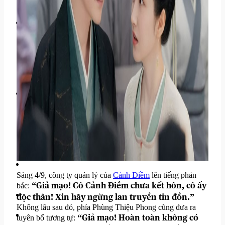
Cộng Đồng Mạng
Hot Trend & Viral
Câu Chuyện Hài Hước
Góc Cộng Đồng
Góc Nhìn
Phân Tích Drama
Review Sự Kiện
Bình Luận Showbiz
Hậu Trường Showbiz
Sáng 4/9, công ty quản lý của
Cảnh Điềm
lên tiếng phản
“Giả mạo! Cô Cảnh Điềm chưa kết hôn, cô ấy
bác:
độc thân! Xin hãy ngừng lan truyền tin đồn.”
Không lâu sau đó, phía Phùng Thiệu Phong cũng đưa ra
“Giả mạo! Hoàn toàn không có
tuyên bố tương tự: