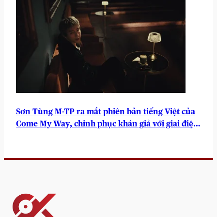
Sơn Tùng M-TP ra mắt phiên bản tiếng Việt của
Come My Way, chinh phục khán giả với giai điệu
sâu lắng