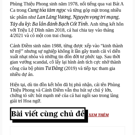
Phùng Thiệu Phong sinh năm 1978, nổi tiếng qua vai Bát A
Cung tỏa tâm ngọc
Ca trong
và từng góp mặt trong nhiều
Lan Lăng Vương
Nguyện vọng trí mạng
tác phẩm như
,
,
Tây du ký: Ba lần đánh Bạch Cốt Tinh
. Anh từng kết hôn
với Triệu Lệ Dĩnh năm 2018, cả hai chia tay vào tháng
4/2021 và có một con trai chung.
Cảnh Điềm sinh năm 1988, từng được xếp vào “kinh thành
tứ mỹ” nhưng sự nghiệp không ít lần gây tranh cãi vì diễn
xuất nhạt nhòa và những tin đồn đời tư phức tạp. Sau thời
gian vướng scandal, cô lấy lại hình ảnh tích cực nhờ thành
Tư Đằng
công của bộ phim
(2019) và tiếp tục tham gia
nhiều dự án.
Hiện tại, dù tin đồn kết hôn đã bị phủ nhận, cái tên Phùng
Thiệu Phong và Cảnh Điềm vẫn thu hút sự chú ý lớn,
chứng tỏ sức hút mạnh mẽ của cả hai ngôi sao trong làng
giải trí Hoa ngữ.
Bài viết cùng chủ đề
XEM THÊM