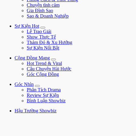
Chuyện tình cảm
Gia Đình Sao
Sao & Doanh Nghiệp
Sự Kiện Hot
Lễ Trao Giải
Show Thực Tế
Thảm Đỏ & Xu Hướng
Sự Kiện Nổi Bật
Cộng Đồng Mạng
Hot Trend & Viral
Câu Chuyện Hài Hước
Góc Cộng Đồng
Góc Nhìn
Phân Tích Drama
Review Sự Kiện
Bình Luận Showbiz
Hậu Trường Showbiz