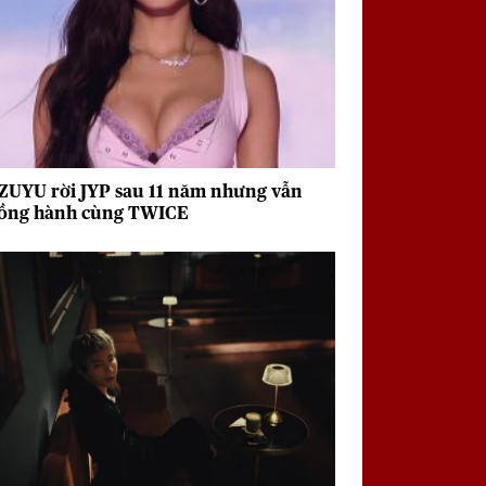
ZUYU rời JYP sau 11 năm nhưng vẫn
ồng hành cùng TWICE