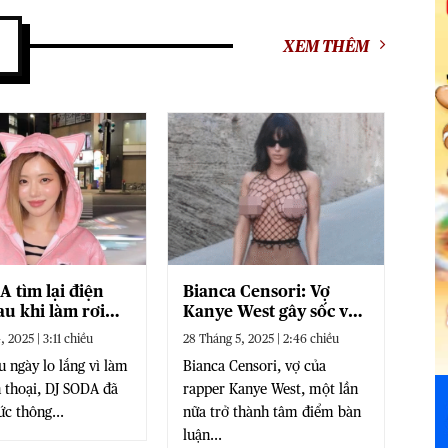
XEM THÊM
A tìm lại điện
Bianca Censori: Vợ
au khi làm rơi
Kanye West gây sốc với
áy bay, phủ
trang phục xuyên thấu
, 2025 | 3:11 chiều
28 Tháng 5, 2025 | 2:46 chiều
n đồn lộ clip
u ngày lo lắng vì làm
Bianca Censori, vợ của
 thoại, DJ SODA đã
rapper Kanye West, một lần
ức thông...
nữa trở thành tâm điểm bàn
luận...