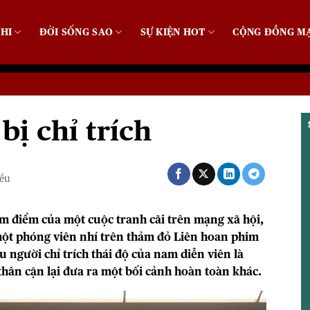
HI
ĐỜI SỐNG SAO
SỰ KIỆN HOT
CỘNG ĐỒNG M
ị chỉ trích
iều
m điểm của một cuộc tranh cãi trên mạng xã hội,
ột phóng viên nhí trên thảm đỏ
Liên hoan phim
 người chỉ trích thái độ của nam diễn viên là
thân cận lại đưa ra một bối cảnh hoàn toàn khác.