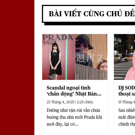
BÀI VIẾT CÙNG CHỦ ĐỀ
Scandal ngoại tình
DJ SOD
‘chấn động’ Nhật Bản,
thoại s
Prada lại ‘dính líu’ thế
trên m
23 Tháng 4, 2025 | 2:25 chiều
15 Tháng 4
nào?
nhận ti
Dường như vận rủi vẫn chưa
Sau nhiề
nóng
buông tha nhà mốt Prada khi
mất điện
mới đây, lại có...
chính th