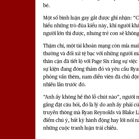
bé.
Một số bình luận gay gắt được ghi nhận: “
hiểu những trò đùa kiểu này, khi người khác
người lớn thì được, nhưng trẻ con sẽ không
Thậm chí, một tài khoản mạng còn mỉa mai 
thường và đối xử tệ bạc với những người m
thân cận đã tiết lộ với Page Six rằng sự việ
sự kiện đang đóng thảm đỏ và yêu cầu Rya
phỏng vấn thêm, nam diễn viên đã chủ động
nhiều lần trước đó.
“Anh ấy không hề thô lỗ chút nào”, người 
gắng đặt câu hỏi, đó là lý do anh ấy phải c
truyền thông mà Ryan Reynolds và Blake Li
điểm chú ý, bất kỳ hành động hay lời nói nà
những cuộc tranh luận trái chiều.