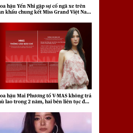
oa hậu Yến Nhi gặp sự cố ngã xe trên
ân khấu chung kết Miss Grand Việt Nam
026
oa hậu Mai Phương tố V-MAS không trả
hù lao trong 2 năm, hai bên liên tục đưa
a quan điểm trái chiều