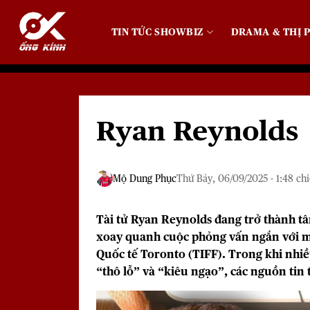
Bỏ
qua
TIN TỨC SHOWBIZ
DRAMA & THỊ P
nội
dung
Ryan Reynolds b
Mộ Dung Phục
Thứ Bảy, 06/09/2025 - 1:48 ch
Tài tử
Ryan Reynolds
đang trở thành tâ
xoay quanh cuộc phỏng vấn ngắn với m
Quốc tế Toronto
(TIFF). Trong khi nhiều
“thô lỗ” và “kiêu ngạo”, các nguồn tin 