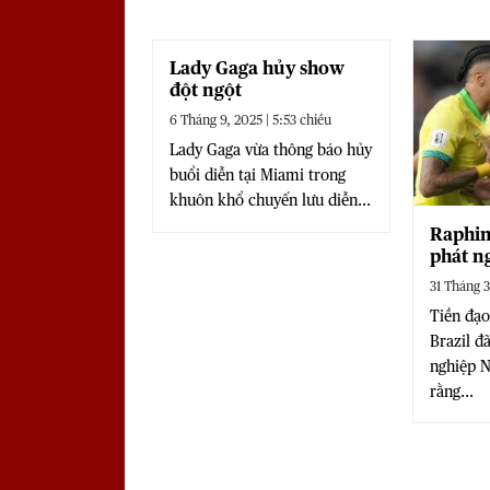
Lady Gaga hủy show
đột ngột
6 Tháng 9, 2025 | 5:53 chiều
Lady Gaga vừa thông báo hủy
buổi diễn tại Miami trong
khuôn khổ chuyến lưu diễn...
Raphin
phát n
về Arg
31 Tháng 3
Tiền đạo
Brazil đã
nghiệp N
rằng...