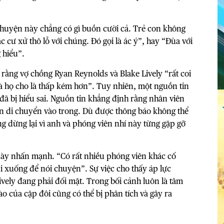
Chuyện này chẳng có gì buồn cười cả. Trẻ con không
 cư xử thô lỗ với chúng. Đó gọi là ác ý”, hay “Đùa với
 hiểu”.
rằng vợ chồng Ryan Reynolds và Blake Lively “rất coi
à họ cho là thấp kém hơn”. Tuy nhiên, một nguồn tin
c đã bị hiểu sai. Nguồn tin khẳng định rằng nhân viên
n di chuyển vào trong. Dù được thông báo không thể
 dừng lại vì anh và phóng viên nhí này từng gặp gỡ
này nhấn mạnh. “Có rất nhiều phóng viên khác cố
úi xuống để nói chuyện”. Sự việc cho thấy áp lực
vely đang phải đối mặt. Trong bối cảnh luôn là tâm
o của cặp đôi cũng có thể bị phân tích và gây ra