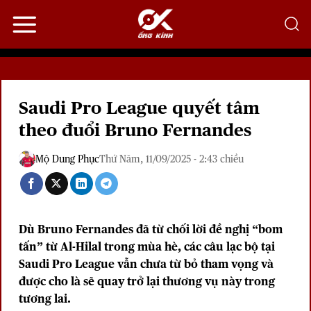
Bỏ
qua
nội
dung
Saudi Pro League quyết tâm
theo đuổi Bruno Fernandes
Mộ Dung Phục
Thứ Năm, 11/09/2025 - 2:43 chiều
Dù
Bruno Fernandes
đã từ chối lời đề nghị “bom
tấn” từ Al-Hilal trong mùa hè, các câu lạc bộ tại
Saudi Pro League
vẫn chưa từ bỏ tham vọng và
được cho là sẽ quay trở lại thương vụ này trong
tương lai.