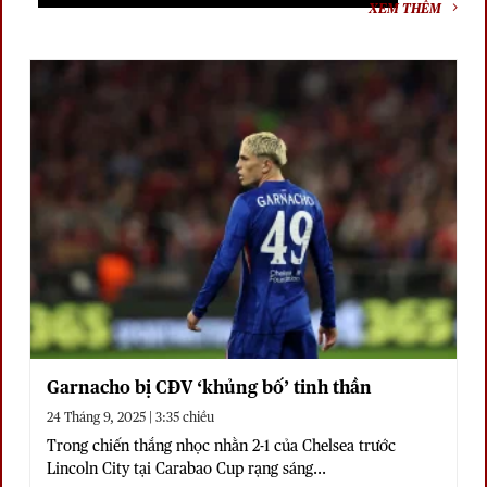
XEM THÊM
Garnacho bị CĐV ‘khủng bố’ tinh thần
24 Tháng 9, 2025 | 3:35 chiều
Trong chiến thắng nhọc nhằn 2-1 của Chelsea trước
Lincoln City tại Carabao Cup rạng sáng...