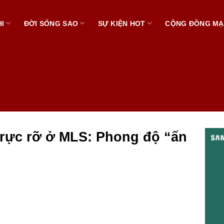
I
ĐỜI SỐNG SAO
SỰ KIỆN HOT
CỘNG ĐỒNG M
rực rỡ ở MLS: Phong độ “ấn