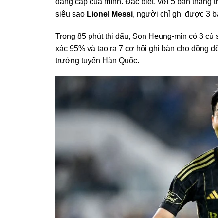
đẳng cấp của mình. Đặc biệt, với 5 bàn thắng tr
siêu sao
Lionel Messi
, người chỉ ghi được 3 b
Trong 85 phút thi đấu, Son Heung-min có 3 cú s
xác 95% và tạo ra 7 cơ hội ghi bàn cho đồng 
trưởng tuyển Hàn Quốc.