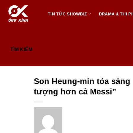
Bỏ
qua
TIN TỨC SHOWBIZ
DRAMA & THỊ PH
nội
dung
TÌM KIẾM
Son Heung-min tỏa sáng 
tượng hơn cả Messi”