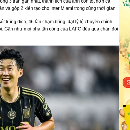
ong 3 trận gần nhất, thành tích của anh còn tốt hơn cả
àn và góp 2 kiến tạo cho Inter Miami trong cùng thời gian.
út trúng đích, 46 lần chạm bóng, đạt tỷ lệ chuyền chính
đội. Gần như mọi pha tấn công của LAFC đều qua chân đội