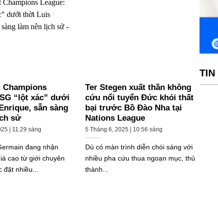
TIN
t Champions
Ter Stegen xuất thần không
SG “lột xác” dưới
cứu nổi tuyển Đức khỏi thất
 Enrique, sẵn sàng
bại trước Bồ Đào Nha tại
ịch sử
Nations League
025 | 11:29 sáng
5 Tháng 6, 2025 | 10:56 sáng
-Germain đang nhận
Dù có màn trình diễn chói sáng với
iá cao từ giới chuyên
nhiều pha cứu thua ngoạn mục, thủ
đặt nhiều...
thành...