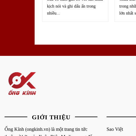
kịch nói và ghi dấu ấn trong
trong nhữ
nhiều...
lớn nhất s
GIỚI THIỆU
Ống Kính (ongkinh.vn) là một trang tin tức
Sao Việt