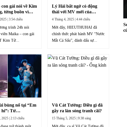
 con gái nói về Kim
Lý Hải bất ngờ có động
, từng buồn vì
thái với MV mới của
ược ba dìu dắt
HIEUTHUHAI: “tất cả rồi
2025 | 3:54 chiều
4 Tháng 4, 2025 | 4:44 chiều
ghề
sẽ lỗi thời”.
S
ơng trình 24h nói
Mới đây, HIEUTHUHAI đã
c
n viên Maika – con gái
chính thức phát hành MV “Nước
gi
 Kim Tử...
Mắt Cá Sấu”, đánh dấu sự...
i bùng nổ tại “Em
Vũ Cát Tường: Điều gì đã
y hi”: Từ
gây ra làn sóng tranh cãi?
sta đến nhân tố
 2025 | 2:13 chiều
15 Tháng 5, 2025 | 9:38 sáng
ăng”
đang trở thành một
Mới đây, ca sĩ Vũ Cát Tường đã