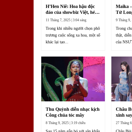
H’Hen Niê: Hoa hậu độc
Maika –
đáo của showbiz Việt, hé lộ
Tử Long
số tiền chi tiêu trong một
không đ
11 Tháng 7, 2025 | 3:04 sáng
9 Tháng 9, 
buổi sáng
trong n
Trong khi nhiều người chọn phô
Trong chư
trương cuộc sống xa hoa, một số
thật, diễ
khác lại tạo...
của NSƯT
Thu Quỳnh diễn nhạc kịch
Châu Bù
Công chúa tóc mây
xinh sa
fashioni
8 Tháng 9, 2025 | 3:19 chiều
27 Tháng 6,
“toàn n
Sau 15 năm gắn bó với sân khấu
Châu Bùi 