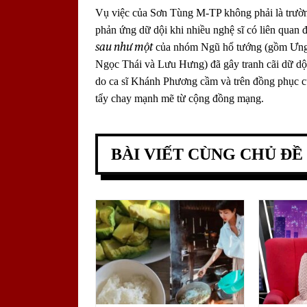
Vụ việc của Sơn Tùng M-TP không phải là trường
phản ứng dữ dội khi nhiều nghệ sĩ có liên quan
sau như một
của nhóm Ngũ hổ tướng (gồm Ưn
Ngọc Thái và Lưu Hưng) đã gây tranh cãi dữ dội.
do ca sĩ Khánh Phương cầm và trên đồng phục c
tẩy chay mạnh mẽ từ cộng đồng mạng.
BÀI VIẾT CÙNG CHỦ ĐỀ