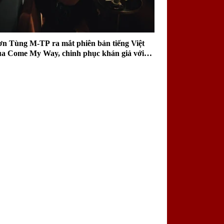
ơn Tùng M-TP ra mắt phiên bản tiếng Việt
ủa Come My Way, chinh phục khán giả với
ai điệu sâu lắng