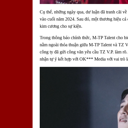
Cụ thể, những ngày qua, dư luận đã tranh cãi v
vào cuối năm 2024. Sau đó, một thương hiệu cá độ
kim cương cho sự kiện.
Trong thông báo chính thức, M-TP Talent cho bi
nằm ngoài thỏa thuận giữa M-TP Talent và TZ V.P
công ty đã gửi công văn yêu cầu TZ V.P. làm rõ
nhận tự ý kết hợp với OK*** Media với vai trò l