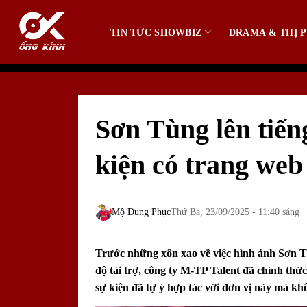
Bỏ
qua
TIN TỨC SHOWBIZ
DRAMA & THỊ P
nội
dung
Sơn Tùng lên tiếng
kiện có trang web
Mộ Dung Phục
Thứ Ba, 23/09/2025 - 11:40 sáng
Trước những xôn xao về việc hình ảnh
Sơn T
độ tài trợ, công ty
M-TP Talent
đã chính thức
sự kiện đã tự ý hợp tác với đơn vị này mà khô