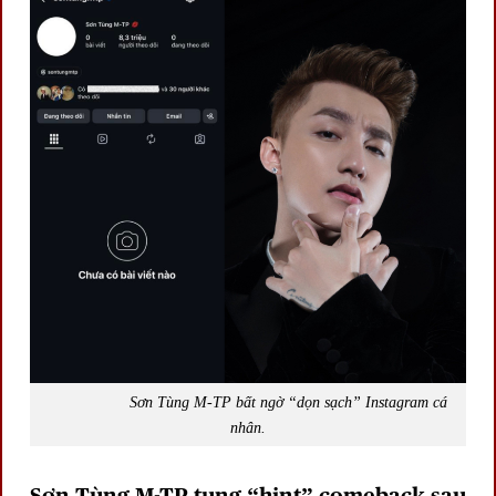
Sơn Tùng M-TP bất ngờ “dọn sạch” Instagram cá
nhân.
Sơn Tùng M-TP tung “hint” comeback sau