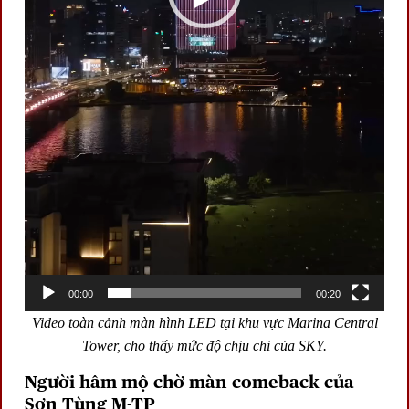
00:00
00:20
Video toàn cảnh màn hình LED tại khu vực Marina Central
Tower, cho thấy mức độ chịu chi của SKY.
Người hâm mộ chờ màn comeback của
Sơn Tùng M-TP