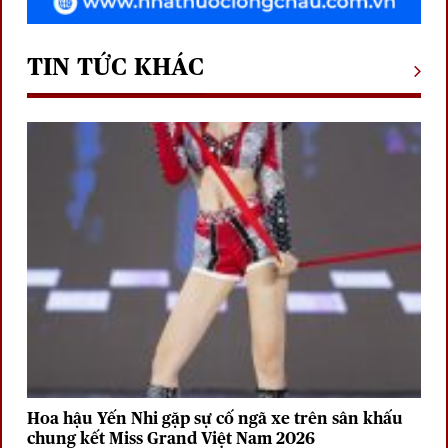
TIN TỨC KHÁC
Hoa hậu Yến Nhi gặp sự cố ngã xe trên sân khấu
chung kết Miss Grand Việt Nam 2026