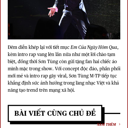
Đêm diễn khép lại với tiết mục
Em Của Ngày Hôm Qua
,
kèm intro rap vang lên lần nữa như một lời chào tạm
biệt, đồng thời Sơn Tùng còn gửi tặng fan hai chiếc áo
mình mặc trong show. Với concept độc đáo, phần phối
mới mẻ và intro rap gây viral, Sơn Tùng M-TP tiếp tục
khẳng định sức ảnh hưởng trong làng nhạc Việt và khả
năng tạo trend trên mạng xã hội.
BÀI VIẾT CÙNG CHỦ ĐỀ
XEM THÊM