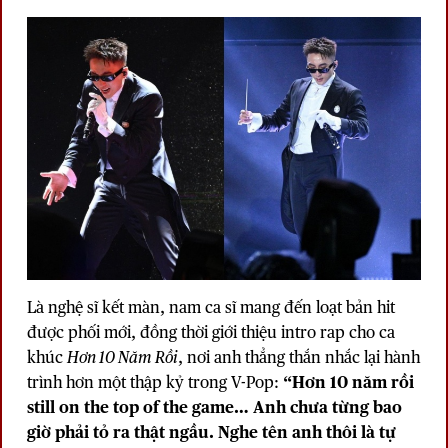
Là nghệ sĩ kết màn, nam ca sĩ mang đến loạt bản hit
được phối mới, đồng thời giới thiệu intro rap cho ca
khúc
Hơn 10 Năm Rồi
, nơi anh thẳng thắn nhắc lại hành
trình hơn một thập kỷ trong V-Pop:
“Hơn 10 năm rồi
still on the top of the game… Anh chưa từng bao
giờ phải tỏ ra thật ngầu. Nghe tên anh thôi là tự