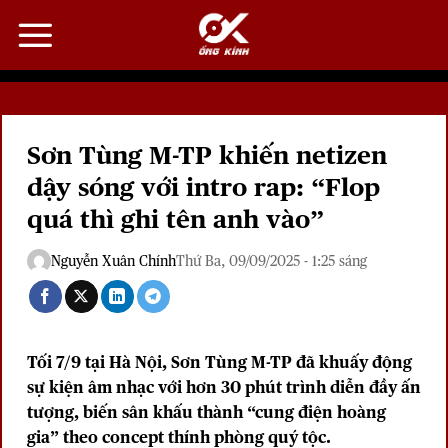
Bỏ
qua
nội
dung
Sơn Tùng M-TP khiến netizen
dậy sóng với intro rap: “Flop
quá thì ghi tên anh vào”
Nguyễn Xuân Chính
Thứ Ba, 09/09/2025 - 1:25 sáng
Tối 7/9 tại Hà Nội,
Sơn Tùng M-TP
đã khuấy động
sự kiện âm nhạc với hơn 30 phút trình diễn đầy ấn
tượng, biến sân khấu thành “cung điện hoàng
gia” theo concept thính phòng quý tộc.