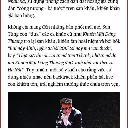
Nhau Ra
, sử dụng phong cách dẫn dắt hoàng gia cùng
dàn “công nương – bá tước” trên sân khấu, khiến khán
giả hào hứng.
Không chỉ mang đến những bản phối mới mẻ, Sơn
Tùng còn “đưa” các ca khúc cũ như
Khuôn Mặt Đáng
Thương
trở lại sân khấu, khiến fan hoài niệm và bồi hồi:
“Bài này đỉnh, nghe từ hồi 2015 tới nay mà vẫn thích”
,
hay
“Thực sự cảm ơn cái trend trên TikTok, nhờ trend đó
mà Khuôn Mặt Đáng Thương được anh nhà vác theo ra
Hà Nội”
. Tuy nhiên, một số ý kiến cho rằng việc sử
dụng nhiều nhạc nền backtrack khiến phần hát live
còn khiêm tốn, trải nghiệm thưởng thức chưa trọn vẹn.