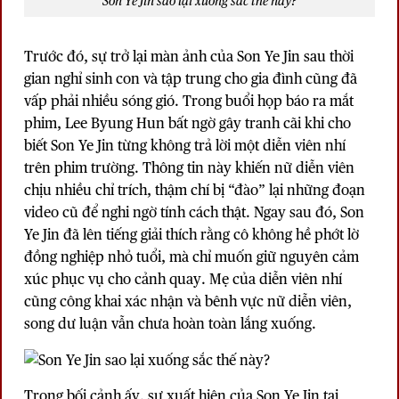
Son Ye Jin sao lại xuống sắc thế này?
Trước đó, sự trở lại màn ảnh của Son Ye Jin sau thời
gian nghỉ sinh con và tập trung cho gia đình cũng đã
vấp phải nhiều sóng gió. Trong buổi họp báo ra mắt
phim, Lee Byung Hun bất ngờ gây tranh cãi khi cho
biết Son Ye Jin từng không trả lời một diễn viên nhí
trên phim trường. Thông tin này khiến nữ diễn viên
chịu nhiều chỉ trích, thậm chí bị “đào” lại những đoạn
video cũ để nghi ngờ tính cách thật. Ngay sau đó, Son
Ye Jin đã lên tiếng giải thích rằng cô không hề phớt lờ
đồng nghiệp nhỏ tuổi, mà chỉ muốn giữ nguyên cảm
xúc phục vụ cho cảnh quay. Mẹ của diễn viên nhí
cũng công khai xác nhận và bênh vực nữ diễn viên,
song dư luận vẫn chưa hoàn toàn lắng xuống.
Trong bối cảnh ấy, sự xuất hiện của Son Ye Jin tại