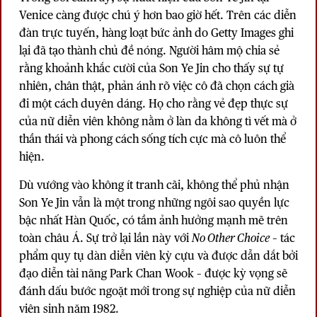
Venice càng được chú ý hơn bao giờ hết. Trên các diễn
đàn trực tuyến, hàng loạt bức ảnh do Getty Images ghi
lại đã tạo thành chủ đề nóng. Người hâm mộ chia sẻ
rằng khoảnh khắc cười của Son Ye Jin cho thấy sự tự
nhiên, chân thật, phản ánh rõ việc cô đã chọn cách già
đi một cách duyên dáng. Họ cho rằng vẻ đẹp thực sự
của nữ diễn viên không nằm ở làn da không tì vết mà ở
thần thái và phong cách sống tích cực mà cô luôn thể
hiện.
Dù vướng vào không ít tranh cãi, không thể phủ nhận
Son Ye Jin vẫn là một trong những ngôi sao quyền lực
bậc nhất Hàn Quốc, có tầm ảnh hưởng mạnh mẽ trên
toàn châu Á. Sự trở lại lần này với
No Other Choice
– tác
phẩm quy tụ dàn diễn viên kỳ cựu và được dẫn dắt bởi
đạo diễn tài năng Park Chan Wook – được kỳ vọng sẽ
đánh dấu bước ngoặt mới trong sự nghiệp của nữ diễn
viên sinh năm 1982.