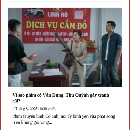
Vì sao phim có Vân Dung, Thu Quỳnh gây tranh
cãi?
4 Tháng 8, 2025 | 8:39 chiều
Phim truyền hình Có anh, nơi ấy bình yên vừa phát sóng
trên khung giờ vàng...