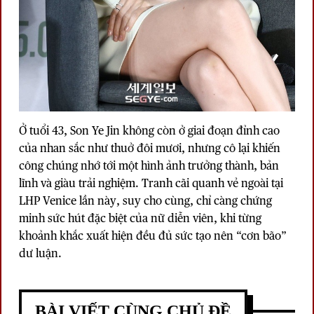
Ở tuổi 43, Son Ye Jin không còn ở giai đoạn đỉnh cao
của nhan sắc như thuở đôi mươi, nhưng cô lại khiến
công chúng nhớ tới một hình ảnh trưởng thành, bản
lĩnh và giàu trải nghiệm. Tranh cãi quanh vẻ ngoài tại
LHP Venice lần này, suy cho cùng, chỉ càng chứng
minh sức hút đặc biệt của nữ diễn viên, khi từng
khoảnh khắc xuất hiện đều đủ sức tạo nên “cơn bão”
dư luận.
BÀI VIẾT CÙNG CHỦ ĐỀ