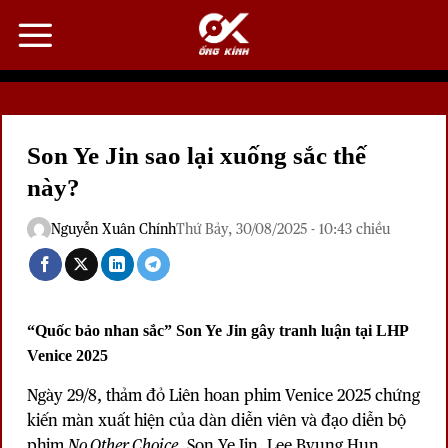
Bỏ
qua
nội
dung
Son Ye Jin sao lại xuống sắc thế
này?
Nguyễn Xuân Chính
Thứ Bảy, 30/08/2025 - 10:43 chiều
“Quốc bảo nhan sắc” Son Ye Jin gây tranh luận tại LHP
Venice 2025
Ngày 29/8, thảm đỏ Liên hoan phim Venice 2025 chứng
kiến màn xuất hiện của dàn diễn viên và đạo diễn bộ
phim
No Other Choice
. Son Ye Jin, Lee Byung Hun,