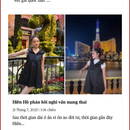
“em gái quốc dân”...
Hiền Hồ phản hồi nghi vấn mang thai
21 Tháng 7, 2025 | 3:16 chiều
Sau thời gian dài ở ẩn vì ồn ào đời tư, thời gian gần đây
Hiền...