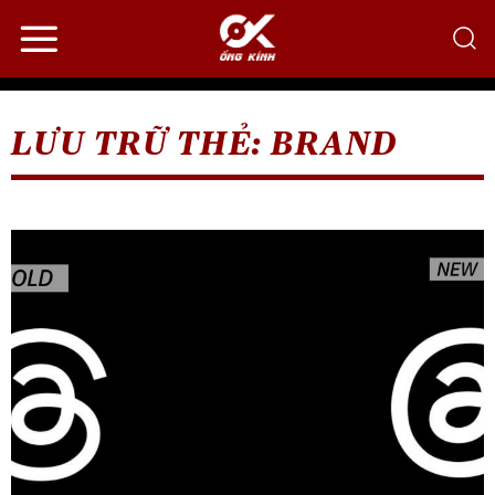
Bỏ
qua
nội
dung
LƯU TRỮ THẺ:
BRAND