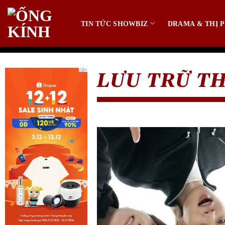
Bỏ
qua
TIN TỨC SHOWBIZ
DRAMA & THỊ P
nội
dung
LƯU TRỮ T