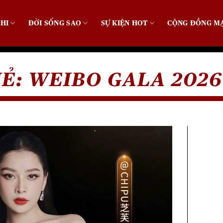
HI
ĐỜI SỐNG SAO
SỰ KIỆN HOT
CỘNG ĐỒNG M
HẺ:
WEIBO GALA 2026