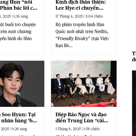
ung Hun “nổi
Kình địch thân thiện:
 Phản bác lời của
Lee Hye-ri chuyển
Sang Woo ngay
hướng sang kinh dị học
, 2025 | 1:36 sáng
17 Tháng 4, 2025 | 3:04 chiều
óng truyền hình
đường
t buổi trò chuyện
Bộ phim truyền hình Hàn
trên một chương
Quốc mới nhất trên Netflix,
uyền hình do Shin
“Friendly Rivalry” (tựa Việt:
Bạn Bè...
T
đ
 Soo Hyun: Tại
Diệp Bảo Ngọc và đạo
c nhãn hàng ‘bó
diễn Trung Lùn “cãi
i yêu cầu bồi
nhau gay gắt” trên
 2025 | 9:26 sáng
1 Tháng 8, 2025 | 1:58 chiều
g?
phim trường