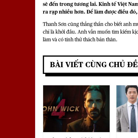
sẽ đến trong tương lai. Kinh tế Việt Na
ra rạp nhiều hơn. Để làm được điều đó, 
Thanh Sơn cũng thẳng thắn cho biết anh m
chỉ là khởi đầu. Anh vẫn muốn tìm kiếm kị
làm và có tính thử thách bản thân.
BÀI VIẾT CÙNG CHỦ ĐỀ