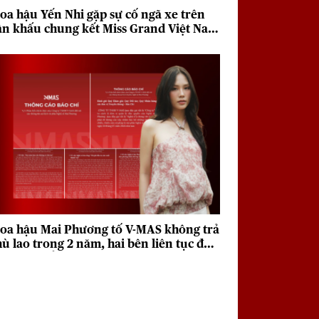
oa hậu Yến Nhi gặp sự cố ngã xe trên
ân khấu chung kết Miss Grand Việt Nam
026
oa hậu Mai Phương tố V-MAS không trả
hù lao trong 2 năm, hai bên liên tục đưa
a quan điểm trái chiều