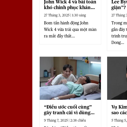
John Wick 4 và bài toán
Lee By
khó chinh phục khán
giận”?
giả Trung Quốc
Kwon 
27 Tháng 3, 2025 | 1:30 sáng
27 Tháng 3
trên s
Bom tấn hành động John
Trong mộ
Wick 4 vừa trải qua một màn
gần đây 
ra mắt đầy thất...
trình tr
Dong...
“Điều ước cuối cùng”
Vụ Kim
gây tranh cãi vì dùng
sao cá
chi tiết 18+ làm miếng
tay’ vớ
9 Tháng 7, 2025 | 2:38 chiều
5 Tháng 5,
hài
thườn