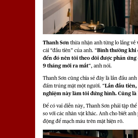
Thanh Sơn
thừa nhận anh từng lo lắng về v
cái “đầu tiên” của anh. “
Bình thường khi 
đến đó nên tôi theo dõi được phản ứng
9 tháng mới ra mắt
“, anh nói.
Thanh Sơn cũng chia sẻ đây là lần đầu anh
đấm trúng mặt một người. “
Lần đầu tiên,
nghiệm này làm tôi đứng hình. Cũng là 
Để có vai diễn này, Thanh Sơn phải tập th
so với các nhân vật khác. Anh cho biết an
động để mạch máu trên mặt hiện rõ.