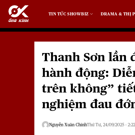
Bỏ
qua
TIN TỨC SHOWBIZ
DRAMA & THỊ P
nội
dung
Thanh Sơn lần 
hành động: Diễ
trên không” tiế
nghiệm đau đớ
Nguyễn Xuân Chính
Thứ Tư, 24/09/2025 - 2:2