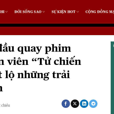
HI
ĐỜI SỐNG SAO
SỰ KIỆN HOT
CỘNG ĐỒNG M
đầu quay phim
n viên “Tử chiến
t lộ những trải
n
2 chiều