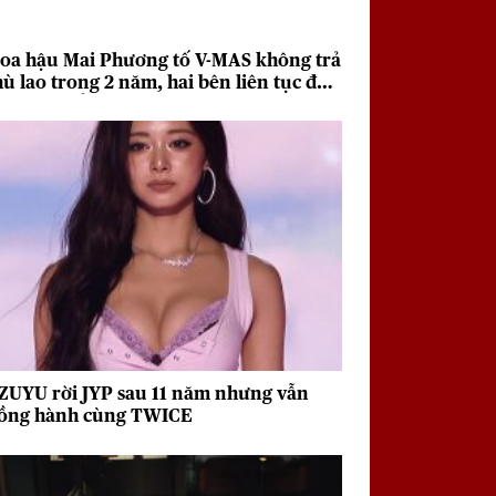
oa hậu Mai Phương tố V-MAS không trả
hù lao trong 2 năm, hai bên liên tục đưa
a quan điểm trái chiều
ZUYU rời JYP sau 11 năm nhưng vẫn
ồng hành cùng TWICE