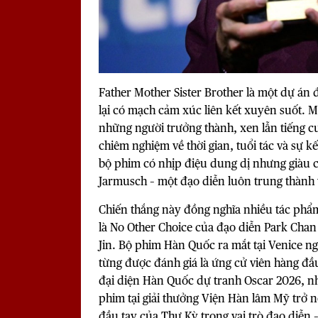
Father Mother Sister Brother
là một dự án 
lại có mạch cảm xúc liên kết xuyên suốt. M
những người trưởng thành, xen lẫn tiếng 
chiêm nghiệm về thời gian, tuổi tác và sự k
bộ phim có nhịp điệu dung dị nhưng giàu c
Jarmusch – một đạo diễn luôn trung thành v
Chiến thắng này đồng nghĩa nhiều tác phẩm 
là No Other Choice của đạo diễn Park Cha
Jin. Bộ phim Hàn Quốc ra mắt tại Venice n
từng được đánh giá là ứng cử viên hàng đ
đại diện Hàn Quốc dự tranh Oscar 2026, nh
phim tại giải thưởng Viện Hàn lâm Mỹ trở 
đầu tay của Thư Kỳ trong vai trò đạo diễn 