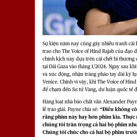
Sự kiện năm nay cũng gây nhiều tranh cãi 
trao cho The Voice of Hind Rajab của đạo 
chính kịch này dựa trên cái chết bi thương
tại Dải Gaza vào tháng 1/2024. Ngay sau kh
và xúc động, nhận tràng pháo tay dài kỷ lụ
Venice. Chính vì vậy, khi The Voice of Hin
để chạm đến Sư tử Vàng, dư luận quốc tế đ
Hàng loạt nhà báo chất vấn Alexander Payne
lễ trao giải. Payne chia sẻ:
“Điều không côn
rằng phim này hay hơn phim kia. Thực r
chúng tôi trân trọng cả hai bộ phim nh
Chúng tôi chúc cho cả hai bộ phim trườn