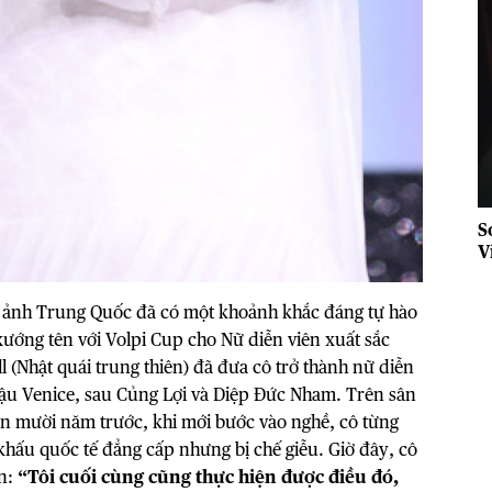
S
V
g
ện ảnh Trung Quốc đã có một khoảnh khắc đáng tự hào
xướng tên với Volpi Cup cho Nữ diễn viên xuất sắc
l (Nhật quái trung thiên) đã đưa cô trở thành nữ diễn
hậu Venice, sau Củng Lợi và Diệp Đức Nham. Trên sân
ơn mười năm trước, khi mới bước vào nghề, cô từng
hấu quốc tế đẳng cấp nhưng bị chế giễu. Giờ đây, cô
ân:
“Tôi cuối cùng cũng thực hiện được điều đó,