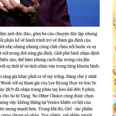
điện ảnh độc đáo, gồm ba câu chuyện độc lập nhưng
ỗi phần kể về hành trình trở về thăm gia đình của
cười nhẹ nhàng nhưng cũng chất chứa nỗi buồn và sự
ết nối trong đời sống gia đình. Giới phê bình nhận định
hiều sâu, thể hiện phong cách đặc trưng của Jim
ới sự tinh tế và tính nhân văn trong từng khuôn hình.
sáng giá khác phải ra về tay trắng. Đáng chú ý nhất
n Wook với sự tham gia của Lee Byung Hun và Son Ye
gày 28/9 đã nhận tràng pháo tay kéo dài đến 9 phút,
ầu cho Sư tử Vàng. No Other Choice cũng được chọn
ưng việc không thắng tại Venice khiến cơ hội của
nên mong manh hơn. Trong khi đó, Girl – tác phẩm
– cũng chung số phận. Tuy nhiên, với nhiều người,