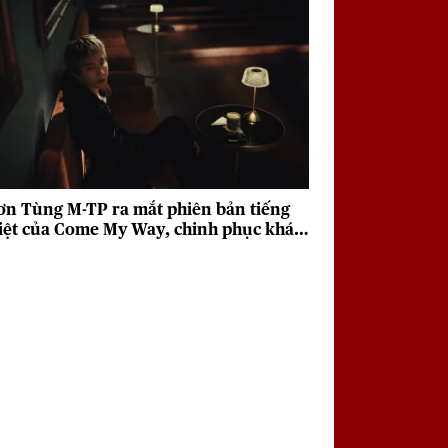
ơn Tùng M-TP ra mắt phiên bản tiếng
iệt của Come My Way, chinh phục khán
iả với giai điệu sâu lắng