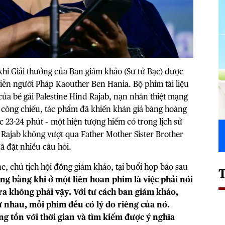
khi Giải thưởng của Ban giám khảo (Sư tử Bạc) được
diễn người Pháp Kaouther Ben Hania. Bộ phim tài liệu
 của bé gái Palestine Hind Rajab, nạn nhân thiệt mạng
i công chiếu, tác phẩm đã khiến khán giả bàng hoàng
c 23-24 phút – một hiện tượng hiếm có trong lịch sử
d Rajab không vượt qua Father Mother Sister Brother
ã đặt nhiều câu hỏi.
, chủ tịch hội đồng giám khảo, tại buổi họp báo sau
g bằng khi ở một liên hoan phim là việc phải nói
a không phải vậy. Với tư cách ban giám khảo,
ư nhau, mỗi phim đều có lý do riêng của nó.
g tồn với thời gian và tìm kiếm được ý nghĩa