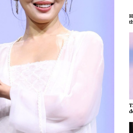
H
t
r
T
đ