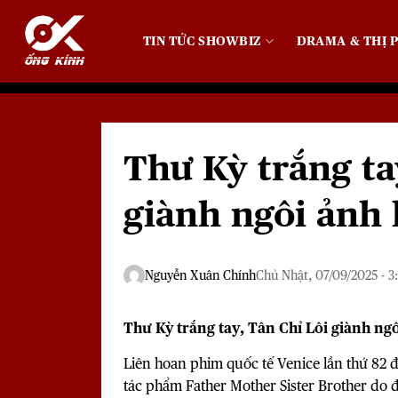
Bỏ
qua
TIN TỨC SHOWBIZ
DRAMA & THỊ P
nội
dung
Thư Kỳ trắng ta
giành ngôi ảnh 
Nguyễn Xuân Chính
Chủ Nhật, 07/09/2025 - 3
Thư Kỳ trắng tay, Tân Chỉ Lôi giành ng
Liên hoan phim quốc tế Venice lần thứ 82 đ
tác phẩm Father Mother Sister Brother do 