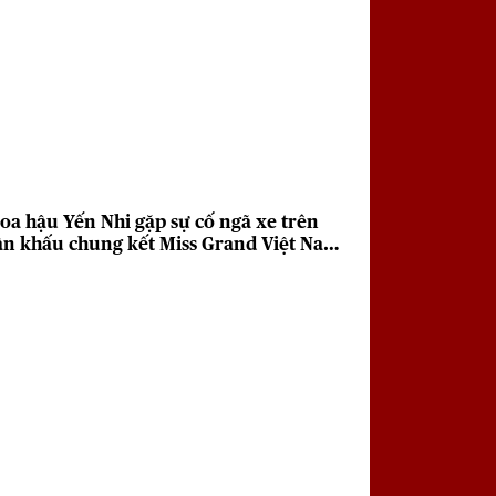
oa hậu Yến Nhi gặp sự cố ngã xe trên
ân khấu chung kết Miss Grand Việt Nam
026