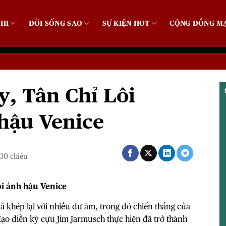
HI
ĐỜI SỐNG SAO
SỰ KIỆN HOT
CỘNG ĐỒNG M
y, Tân Chỉ Lôi
hậu Venice
:30 chiều
ôi ảnh hậu Venice
ã khép lại với nhiều dư âm, trong đó chiến thắng của
đạo diễn kỳ cựu Jim Jarmusch thực hiện đã trở thành