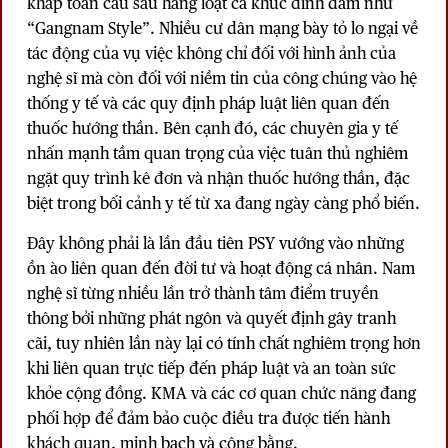
khắp toàn cầu sau hàng loạt ca khúc đình đám như
“Gangnam Style”. Nhiều cư dân mạng bày tỏ lo ngại về
tác động của vụ việc không chỉ đối với hình ảnh của
nghệ sĩ mà còn đối với niềm tin của công chúng vào hệ
thống y tế và các quy định pháp luật liên quan đến
thuốc hướng thần. Bên cạnh đó, các chuyên gia y tế
nhấn mạnh tầm quan trọng của việc tuân thủ nghiêm
ngặt quy trình kê đơn và nhận thuốc hướng thần, đặc
biệt trong bối cảnh y tế từ xa đang ngày càng phổ biến.
Đây không phải là lần đầu tiên PSY vướng vào những
ồn ào liên quan đến đời tư và hoạt động cá nhân. Nam
nghệ sĩ từng nhiều lần trở thành tâm điểm truyền
thông bởi những phát ngôn và quyết định gây tranh
cãi, tuy nhiên lần này lại có tính chất nghiêm trọng hơn
khi liên quan trực tiếp đến pháp luật và an toàn sức
khỏe cộng đồng. KMA và các cơ quan chức năng đang
phối hợp để đảm bảo cuộc điều tra được tiến hành
khách quan, minh bạch và công bằng.