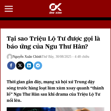
Bỏ
qua
nội
dung
Tại sao Triệu Lộ Tư được gọi là
báo ứng của Ngu Thư Hân?
Nguyễn Xuân Chính
Thứ Bảy, 30/08/2025 - 4:48 chiều
Thời gian gần đây, mạng xã hội xứ Trung dậy
sóng trước hàng loạt lùm xùm xoay quanh “thánh
lố” Ngu Thư Hân sau khi drama của Triệu Lộ Tư
nổi lên.