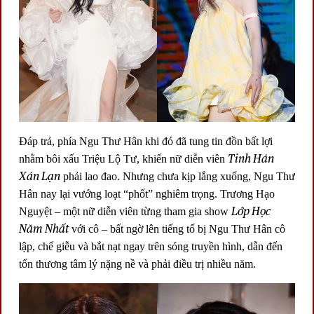
Đáp trả, phía Ngu Thư Hân khi đó đã tung tin đồn bất lợi
Tinh Hán
nhằm bôi xấu Triệu Lộ Tư, khiến nữ diễn viên
Xán Lạn
phải lao đao. Nhưng chưa kịp lắng xuống, Ngu Thư
Hân nay lại vướng loạt “phốt” nghiêm trọng. Trương Hạo
Lớp Học
Nguyệt – một nữ diễn viên từng tham gia show
Năm Nhất
với cô – bất ngờ lên tiếng tố bị Ngu Thư Hân cô
lập, chế giễu và bắt nạt ngay trên sóng truyền hình, dẫn đến
tổn thương tâm lý nặng nề và phải điều trị nhiều năm.