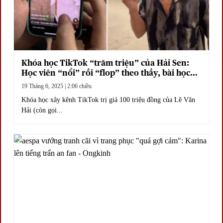
Khóa học TikTok “trăm triệu” của Hải Sen:
Học viên “nổi” rồi “flop” theo thầy, bài học
đắt giá từ TikTok
19 Tháng 6, 2025 | 2:06 chiều
Khóa học xây kênh TikTok trị giá 100 triệu đồng của Lê Văn
Hải (còn gọi...