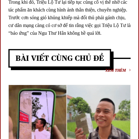
Trong khi đó, Triệu Lộ Tư lại tiếp tục củng cố vị thế nhờ các
tác phẩm ăn khách cùng hình ảnh thân thiện, chuyên nghiệp.
Trước cơn sóng gió khủng khiếp mà đối thủ phải gánh chịu,
cư dân mạng càng có cơ sở để tin rằng việc gọi Triệu Lộ Tư là
“báo ứng” của Ngu Thư Hân không hề quá lời.
BÀI VIẾT CÙNG CHỦ ĐỀ
XEM THÊM