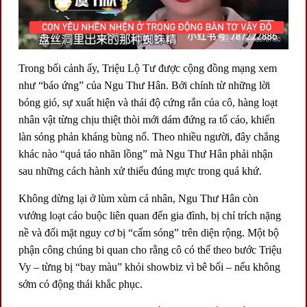
Trong bối cảnh ấy, Triệu Lộ Tư được cộng đồng mạng xem
như “báo ứng” của Ngu Thư Hân. Bởi chính từ những lời
bóng gió, sự xuất hiện và thái độ cứng rắn của cô, hàng loạt
nhân vật từng chịu thiệt thòi mới dám đứng ra tố cáo, khiến
làn sóng phản kháng bùng nổ. Theo nhiều người, đây chẳng
khác nào “quả táo nhãn lồng” mà Ngu Thư Hân phải nhận
sau những cách hành xử thiếu đúng mực trong quá khứ.
Không dừng lại ở lùm xùm cá nhân, Ngu Thư Hân còn
vướng loạt cáo buộc liên quan đến gia đình, bị chỉ trích nặng
nề và đối mặt nguy cơ bị “cấm sóng” trên diện rộng. Một bộ
phận công chúng bi quan cho rằng cô có thể theo bước Triệu
Vy – từng bị “bay màu” khỏi showbiz vì bê bối – nếu không
sớm có động thái khắc phục.