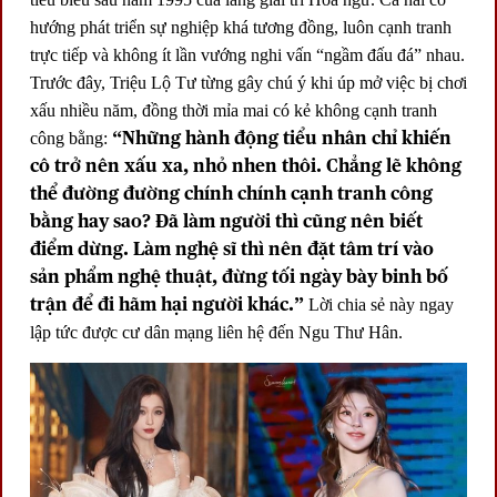
hướng phát triển sự nghiệp khá tương đồng, luôn cạnh tranh
trực tiếp và không ít lần vướng nghi vấn “ngầm đấu đá” nhau.
Trước đây, Triệu Lộ Tư từng gây chú ý khi úp mở việc bị chơi
xấu nhiều năm, đồng thời mỉa mai có kẻ không cạnh tranh
“Những hành động tiểu nhân chỉ khiến
công bằng:
cô trở nên xấu xa, nhỏ nhen thôi. Chẳng lẽ không
thể đường đường chính chính cạnh tranh công
bằng hay sao? Đã làm người thì cũng nên biết
điểm dừng. Làm nghệ sĩ thì nên đặt tâm trí vào
sản phẩm nghệ thuật, đừng tối ngày bày binh bố
trận để đi hãm hại người khác.”
Lời chia sẻ này ngay
lập tức được cư dân mạng liên hệ đến Ngu Thư Hân.