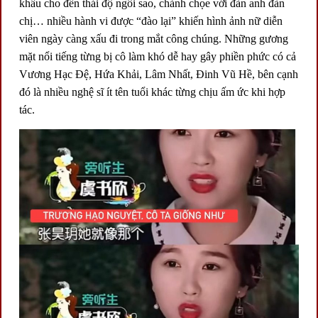
khấu cho đến thái độ ngôi sao, chảnh chọe với đàn anh đàn
chị… nhiều hành vi được “đào lại” khiến hình ảnh nữ diễn
viên ngày càng xấu đi trong mắt công chúng. Những gương
mặt nổi tiếng từng bị cô làm khó dễ hay gây phiền phức có cả
Vương Hạc Đệ, Hứa Khải, Lâm Nhất, Đinh Vũ Hề, bên cạnh
đó là nhiều nghệ sĩ ít tên tuổi khác từng chịu ấm ức khi hợp
tác.