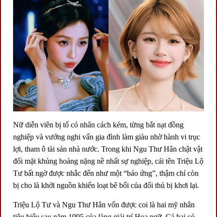
Nữ diễn viên bị tố có nhân cách kém, từng bắt nạt đồng
nghiệp và vướng nghi vấn gia đình làm giàu nhờ hành vi trục
lợi, tham ô tài sản nhà nước. Trong khi Ngu Thư Hân chật vật
đối mặt khủng hoảng nặng nề nhất sự nghiệp, cái tên Triệu Lộ
Tư bất ngờ được nhắc đến như một “báo ứng”, thậm chí còn
bị cho là khởi nguồn khiến loạt bê bối của đối thủ bị khơi lại.
Triệu Lộ Tư
và Ngu Thư Hân vốn được coi là hai mỹ nhân
tiêu biểu sau năm 1995 của làng giải trí Hoa ngữ. Cả hai có