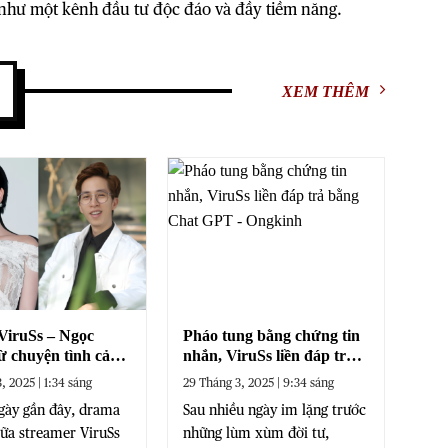
 như một kênh đầu tư độc đáo và đầy tiềm năng.
XEM THÊM
iruSs – Ngọc
Pháo tung bằng chứng tin
 chuyện tình cảm
nhắn, ViruSs liền đáp trả
c chiến truyền
bằng Chat GPT
, 2025 | 1:34 sáng
29 Tháng 3, 2025 | 9:34 sáng
gày gần đây, drama
Sau nhiều ngày im lặng trước
giữa streamer ViruSs
những lùm xùm đời tư,