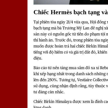
Chiếc Hermès bạch tạng và
Tại phiên tòa ngày 21/4 vừa qua, Hội đồng x
bạch tạng mà bà Trương Mỹ Lan đề nghị xin
sản này có nguồn gốc từ tiền do phạm tội m
thi hành án. Trước đó, trong phiên tòa ngà
muốn được hoàn trả hai chiếc Birkin Himal
tiếng với độ hiếm có và giá trị đắt đỏ, khi
điệu.
Báo cáo từ nền tảng mua sắm đồ xa xỉ Reb
khi xếp hạng nhất trong danh sách những mẫu 
lên đến 250%. Tương tự, Vestiaire Collect
sử dụng, cũng nhận định rằng, tùy thuộc v
tư đáng cân nhắc.
Chiếc Birkin Himalaya được xem là đỉnh ca
lừng danh.