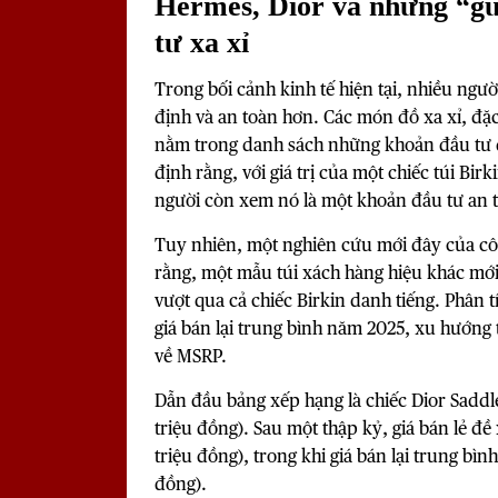
Hermès, Dior và những “gư
tư xa xỉ
Trong bối cảnh kinh tế hiện tại, nhiều ngư
định và an toàn hơn. Các món đồ xa xỉ, đặc 
nằm trong danh sách những khoản đầu tư đ
định rằng, với giá trị của một chiếc túi Bi
người còn xem nó là một khoản đầu tư an 
Tuy nhiên, một nghiên cứu mới đây của côn
rằng, một mẫu túi xách hàng hiệu khác mới l
vượt qua cả chiếc Birkin danh tiếng. Phân 
giá bán lại trung bình năm 2025, xu hướng
về MSRP.
Dẫn đầu bảng xếp hạng là chiếc Dior Saddle
triệu đồng). Sau một thập kỷ, giá bán lẻ đề
triệu đồng), trong khi giá bán lại trung bìn
đồng).