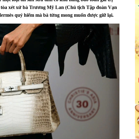
n tòa xét xử bà Trương Mỹ Lan (Chủ tịch Tập đoàn Vạn
úi Hermès quý hiếm mà bà từng mong muốn được giữ lại.