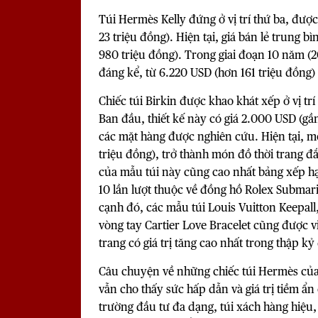
Túi Hermès Kelly đứng ở vị trí thứ ba, được
23 triệu đồng). Hiện tại, giá bán lẻ trung 
980 triệu đồng). Trong giai đoạn 10 năm (20
đáng kể, từ 6.220 USD (hơn 161 triệu đồng)
Chiếc túi Birkin được khao khát xếp ở vị tr
Ban đầu, thiết kế này có giá 2.000 USD (gầ
các mặt hàng được nghiên cứu. Hiện tại, m
triệu đồng), trở thành món đồ thời trang 
của mẫu túi này cũng cao nhất bảng xếp hạng
10 lần lượt thuộc về đồng hồ Rolex Submari
cạnh đó, các mẫu túi Louis Vuitton Keepall,
vòng tay Cartier Love Bracelet cũng được
trang có giá trị tăng cao nhất trong thập kỷ
Câu chuyện về những chiếc túi Hermès củ
vẫn cho thấy sức hấp dẫn và giá trị tiềm ẩ
trường đầu tư đa dạng, túi xách hàng hiệu, 