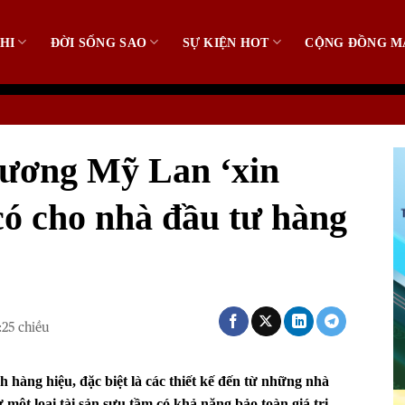
HI
ĐỜI SỐNG SAO
SỰ KIỆN HOT
CỘNG ĐỒNG M
ương Mỹ Lan ‘xin
 có cho nhà đầu tư hàng
:25 chiều
h hàng hiệu, đặc biệt là các thiết kế đến từ những nhà
một loại tài sản sưu tầm có khả năng bảo toàn giá trị