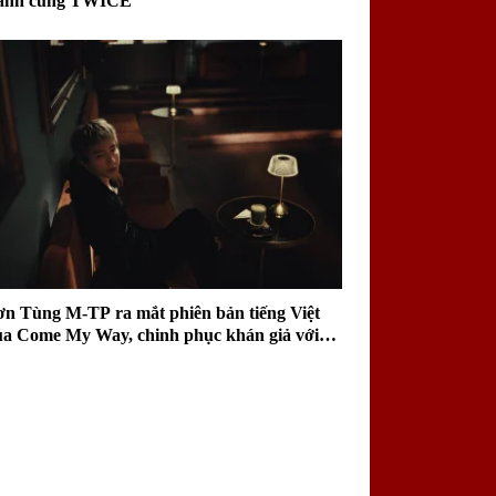
ành cùng TWICE
ơn Tùng M-TP ra mắt phiên bản tiếng Việt
ủa Come My Way, chinh phục khán giả với
ai điệu sâu lắng