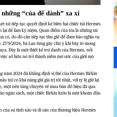
 những “của để dành” xa xỉ
ét xử tiếp tục quyết định kê biên hai chiếc túi
Hermès
 lại để làm kỷ niệm. Quan điểm của tòa là những tài
à có, do đó cần tiếp tục thu giữ để đảm bảo nghĩa vụ
y 27/9/2024, bà Lan từng gây chú ý khi bày tỏ mong
aya. Đây là một thiết kế trứ danh của Hermès, nổi
ến việc sở hữu nó trở thành niềm mơ ước của giới mộ
ag năm 2024 đã khẳng định vị thế của Hermès Birkin
túi có khả năng giữ giá trị tốt nhất, với tỷ lệ giữ lại
ive, một nền tảng chuyên về mua bán đồ hiệu đã qua
ào ngân sách, một chiếc Birkin luôn là một khoản đầu
o của sự tinh xảo và di sản của thương hiệu Hermès