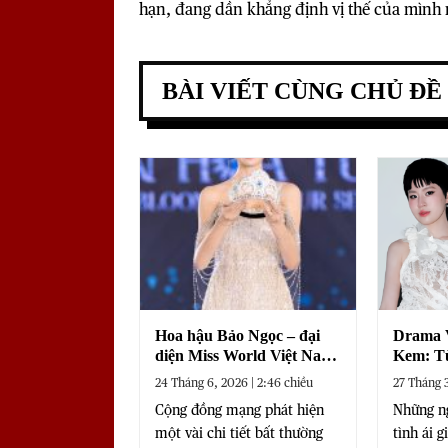
hạn, đang dần khẳng định vị thế của mình
BÀI VIẾT CÙNG CHỦ ĐỀ
Hoa hậu Bảo Ngọc – đại
Drama V
diện Miss World Việt Nam
Kem: Từ
2026 chính thức xin lỗi vì
đến cuộ
24 Tháng 6, 2026 | 2:46 chiều
27 Tháng 3
sử dụng AI chỉnh sửa thư
thông
Cộng đồng mạng phát hiện
Những n
mời nhập học
một vài chi tiết bất thường
tình ái 