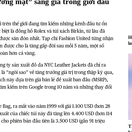
ơng mặt” sáng giá trong giới đầu
ời trên thế giới đang tìm kiếm những kênh đầu tư ổn
biệt là đồng hồ Rolex và túi xách Birkin, từ lâu đã
H
ược săn đón nhất. Tạp chí Fashion United từng nhận
l
rkin được cho là tăng gấp đôi sau mỗi 5 năm, một số
đ
toàn hơn cả vàng.
g ty sản xuất đồ da NYC Leather Jackets đã chỉ ra
à “ngôi sao” về tăng trưởng giá trị trong thập kỷ qua,
tích này dựa trên giá bán lẻ đề xuất ban đầu (MSRP),
 tìm kiếm trên Google trong 10 năm và những thay đổi
 Bag, ra mắt vào năm 1999 với giá 1.100 USD (hơn 28
 xuất của chiếc túi này đã tăng lên 4.400 USD (hơn 114
h cho phiên bản đầu tiên là 3.500 USD (gần 91 triệu
T