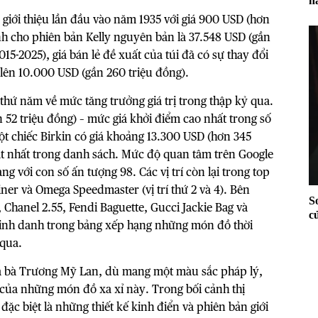
h
 giới thiệu lần đầu vào năm 1935 với giá 900 USD (hơn
bình cho phiên bản Kelly nguyên bản là 37.548 USD (gần
15-2025), giá bán lẻ đề xuất của túi đã có sự thay đổi
 lên 10.000 USD (gần 260 triệu đồng).
í thứ năm về mức tăng trưởng giá trị trong thập kỷ qua.
n 52 triệu đồng) – mức giá khởi điểm cao nhất trong số
ột chiếc Birkin có giá khoảng 13.300 USD (hơn 345
đắt nhất trong danh sách. Mức độ quan tâm trên Google
 với con số ấn tượng 98. Các vị trí còn lại trong top
ner và Omega Speedmaster (vị trí thứ 2 và 4). Bên
S
 Chanel 2.55, Fendi Baguette, Gucci Jackie Bag và
c
 vinh danh trong bảng xếp hạng những món đồ thời
gi
 qua.
a bà
Trương Mỹ Lan,
dù mang một màu sắc pháp lý,
n của những món đồ xa xỉ này. Trong bối cảnh thị
đặc biệt là những thiết kế kinh điển và phiên bản giới