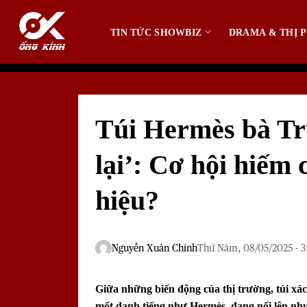
Bỏ
qua
TIN TỨC SHOWBIZ
DRAMA & THỊ P
nội
dung
Túi Hermès bà Tr
lại’: Cơ hội hiếm
hiệu?
Nguyễn Xuân Chính
Thứ Năm, 08/05/2025 - 3
Giữa những biến động của thị trường, túi xác
mốt danh tiếng như Hermès, đang nổi lên như 