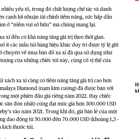
ừ nhiều yếu tố, trong đó chất lượng chế tác và danh
Bên cạnh lợi nhuận tài chính tiềm năng, sức hấp dẫn
ằm ở “niềm vui sở hữu” mà chúng mang lại.
a xỉ đều có khả năng tăng giá trị theo thời gian.
số ít các mẫu túi hàng hiệu khác duy trì được tỷ lệ giữ
web chuyên về mua bán đồ xa xỉ đã qua sử dụng như
 tượng của những chiếc túi này, củng cố vị thế của
i xách xa xỉ càng có tiềm năng tăng giá trị cao hơn
H
Himalaya Diamond (nạm kim cương) đã được bán với
k
trong một phiên đấu giá riêng năm 2022. Hay chiếc
ợc săn đón nhất) cũng đạt mức giá hơn 300.000 USD
heby’s vào năm 2021. Trong khi đó, giá bán lẻ của một
àng dao động từ 50.000 đến 70.000 USD (khoảng 1,3 –
 kích thước túi.