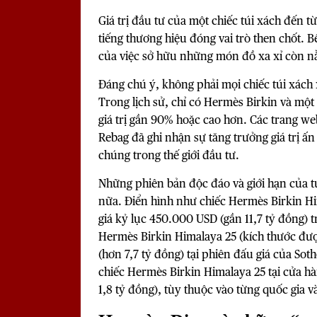
Giá trị đầu tư của một chiếc túi xách đến t
tiếng thương hiệu đóng vai trò then chốt. 
của việc sở hữu những món đồ xa xỉ còn n
Đáng chú ý, không phải mọi chiếc túi xách x
Trong lịch sử, chỉ có Hermès Birkin và một 
giá trị gần 90% hoặc cao hơn. Các trang 
Rebag đã ghi nhận sự tăng trưởng giá trị ấn
chúng trong thế giới đầu tư.
Những phiên bản độc đáo và giới hạn của tú
nữa. Điển hình như chiếc Hermès Birkin 
giá kỷ lục 450.000 USD (gần 11,7 tỷ đồng) 
Hermès Birkin Himalaya 25 (kích thước đư
(hơn 7,7 tỷ đồng) tại phiên đấu giá của Sot
chiếc Hermès Birkin Himalaya 25 tại cửa h
1,8 tỷ đồng), tùy thuộc vào từng quốc gia và