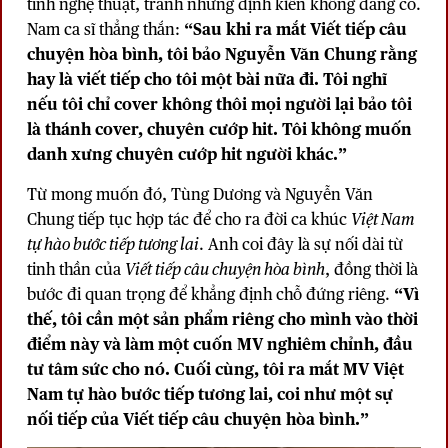
tính nghệ thuật, tránh những định kiến không đáng có.
Nam ca sĩ thẳng thắn:
“Sau khi ra mắt Viết tiếp câu
chuyện hòa bình, tôi bảo Nguyễn Văn Chung rằng
hay là viết tiếp cho tôi một bài nữa đi. Tôi nghĩ
nếu tôi chỉ cover không thôi mọi người lại bảo tôi
là thánh cover, chuyên cướp hit. Tôi không muốn
danh xưng chuyên cướp hit người khác.”
Từ mong muốn đó, Tùng Dương và Nguyễn Văn
Chung tiếp tục hợp tác để cho ra đời ca khúc
Việt Nam
tự hào bước tiếp tương lai
. Anh coi đây là sự nối dài từ
tinh thần của
Viết tiếp câu chuyện hòa bình
, đồng thời là
bước đi quan trọng để khẳng định chỗ đứng riêng.
“Vì
thế, tôi cần một sản phẩm riêng cho mình vào thời
điểm này và làm một cuốn MV nghiêm chỉnh, đầu
tư tâm sức cho nó. Cuối cùng, tôi ra mắt MV Việt
Nam tự hào bước tiếp tương lai, coi như một sự
nối tiếp của Viết tiếp câu chuyện hòa bình.”