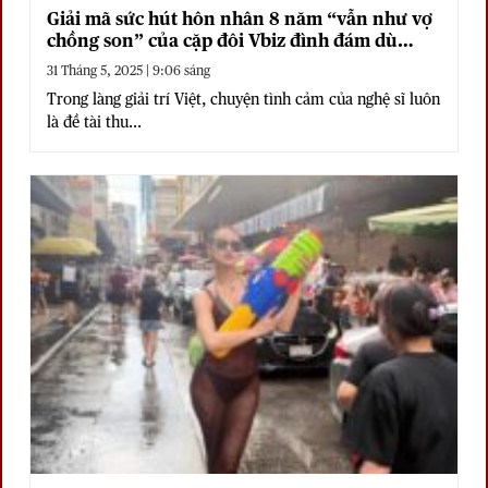
Giải mã sức hút hôn nhân 8 năm “vẫn như vợ
chồng son” của cặp đôi Vbiz đình đám dù
quyết không sinh con
31 Tháng 5, 2025 | 9:06 sáng
Trong làng giải trí Việt, chuyện tình cảm của nghệ sĩ luôn
là đề tài thu...