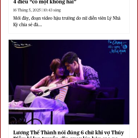
4 điều “có một không hai”
16 Tháng 5, 2025 | 10:43 sáng
Mới đây, đoạn video hậu trường do nữ diễn viên Lý Nhã
Kỳ chia sẻ đã...
Lương Thế Thành nói đúng 6 chữ khi vợ Thúy