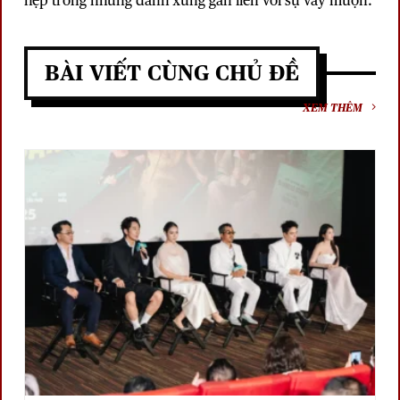
hẹp trong những danh xưng gắn liền với sự vay mượn.
BÀI VIẾT CÙNG CHỦ ĐỀ
XEM THÊM