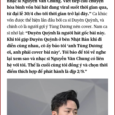
nhạc sĩ Nguyễn Văn Chung. Viết tiếp câu chuyện
hòa bình vốn bài hát đang viral suốt thời gian qua,
từ đại lễ 30/4 cho tới thời gian trở lại đây.”
Ca khúc
vốn được thể hiện lần đầu bởi ca sĩ Duyên Quỳnh, và
chính cô là người gợi ý Tùng Dương nên cover. Nam ca
sĩ nhớ lại:
“Duyên Quỳnh là người hát gốc bài này.
Khi tôi gặp Duyên Quỳnh ở bên Nhật Bản khi đi
diễn cùng nhau, cô ấy bảo tôi ‘anh Tùng Dương
ơi, anh phải cover bài này’. Tôi bảo để tôi về nghe
lại xem sao và nhạc sĩ Nguyễn Văn Chung có liên
hệ với tôi. Thế là cuối cùng tôi đồng ý và chọn thời
điểm thích hợp để phát hành là dịp 2/9.”