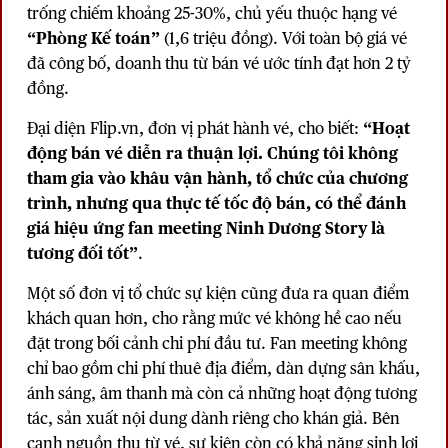
trống chiếm khoảng 25-30%, chủ yếu thuộc hạng vé
“Phòng Kế toán”
(1,6 triệu đồng). Với toàn bộ giá vé
đã công bố, doanh thu từ bán vé ước tính đạt hơn 2 tỷ
đồng.
Đại diện Flip.vn, đơn vị phát hành vé, cho biết:
“Hoạt
động bán vé diễn ra thuận lợi. Chúng tôi không
tham gia vào khâu vận hành, tổ chức của chương
trình, nhưng qua thực tế tốc độ bán, có thể đánh
giá hiệu ứng fan meeting Ninh Dương Story là
tương đối tốt”
.
Một số đơn vị tổ chức sự kiện cũng đưa ra quan điểm
khách quan hơn, cho rằng mức vé không hề cao nếu
đặt trong bối cảnh chi phí đầu tư. Fan meeting không
chỉ bao gồm chi phí thuê địa điểm, dàn dựng sân khấu,
ánh sáng, âm thanh mà còn cả những hoạt động tương
tác, sản xuất nội dung dành riêng cho khán giả. Bên
cạnh nguồn thu từ vé, sự kiện còn có khả năng sinh lợi