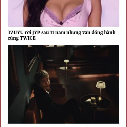
TZUYU rời JYP sau 11 năm nhưng vẫn đồng hành
cùng TWICE