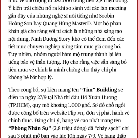
mức vé dao động từ 595.000 đồng đến 2,8 triệu đồng.
Ý kiến trái chiều nổ ra khi so sánh với các fan meeting
gần đây của những nghệ sĩ nổi tiếng như Soobin
Hoàng Sơn hay Quang Hùng MasterD. Một bộ phận
khán giả cho rằng với tư cách là những nhà sáng tạo
nội dung, Ninh Dương Story khó có thể đem đến các
tiết mục chuyên nghiệp xứng tầm mức giá công bố.
Tuy nhiên, nhóm người hâm mộ trung thành lại lên
tiếng bảo vệ thần tượng. Họ cho rằng việc sẵn sàng bỏ
tiền mua vé chính là minh chứng cho thấy chi phí
không hề bất hợp lý.
Theo công bố, sự kiện mang tên
“Tim” Building
sẽ
diễn ra ngày 27/9 tại Nhà thi đấu Hồ Xuân Hương
(TP.HCM), quy mô khoảng 1.000 ghế. Sơ đồ chỗ ngồi
được công bố trên website Flip.vn, đơn vị phát hành vé
chính thức. Đáng chú ý, hạng vé cao nhất mang tên
“Phòng Nhân Sự”
(2,8 triệu đồng) đã “cháy sạch” chỉ
sau 3 phút mở bán vào lúc 10h ngày 7/9. Vé hạng thấp