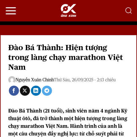
Bỏ
qua
nội
dung
Đào Bá Thành: Hiện tượng
trong làng chạy marathon Việt
Nam
Nguyễn Xuân Chính
Thứ Sáu, 26/09/2025 - 2:13 chiều
Đào Bá Thành (21 tuổi), sinh viên năm 4 ngành Kỹ
thuật ôtô, đã trở thành một hiện tượng trong làng
chạy marathon Việt Nam. Hành trình của anh là
một câu chuyện đầy nghị lực: từ chỗ suýt phải từ