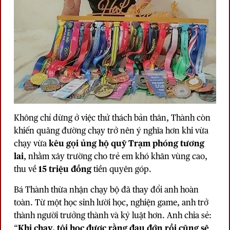
Không chỉ dừng ở việc thử thách bản thân, Thành còn
khiến quãng đường chạy trở nên ý nghĩa hơn khi vừa
chạy vừa
kêu gọi ủng hộ quỹ Trạm phóng tương
lai
, nhằm xây trường cho trẻ em khó khăn vùng cao,
thu về
15 triệu đồng
tiền quyên góp.
Bá Thành thừa nhận chạy bộ đã thay đổi anh hoàn
toàn. Từ một học sinh lười học, nghiện game, anh trở
thành người trưởng thành và kỷ luật hơn. Anh chia sẻ:
“
Khi chạy, tôi học được rằng đau đớn rồi cũng sẽ