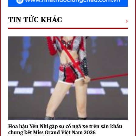
TIN TỨC KHÁC
Hoa hậu Yến Nhi gặp sự cố ngã xe trên sân khấu
chung kết Miss Grand Việt Nam 2026