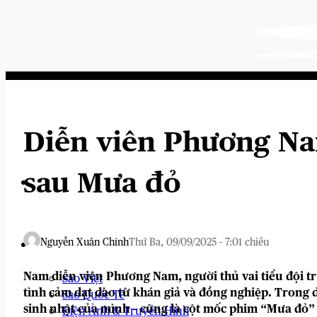
Bỏ
qua
nội
dung
Diễn viên Phương Na
sau Mưa đỏ
Nguyễn Xuân Chính
Thứ Ba, 09/09/2025 - 7:01 chiều
Tin Tức Showbiz
Nam diễn viên Phương Nam, người thủ vai tiểu đội t
Sao Việt
tình cảm dạt dào từ khán giả và đồng nghiệp. Trong
Sao Quốc Tế
sinh nhật của mình – cũng là cột mốc phim “Mưa đỏ” l
Điện Ảnh & Truyền Hình