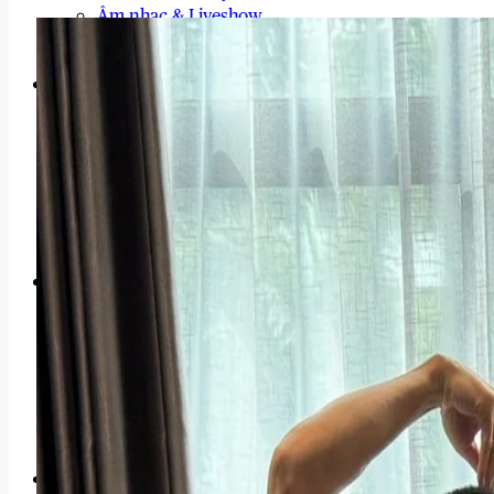
Âm nhạc & Liveshow
Drama & Thị Phi
Drama Sao Việt
Drama Quốc Tế
Những cuộc khẩu chiến
Scandal Hậu Trường
Đời Sống Sao
Phong Cách & Thời Trang
Chuyện tình cảm
Gia Đình Sao
Sao & Doanh Nghiệp
Sự Kiện Hot