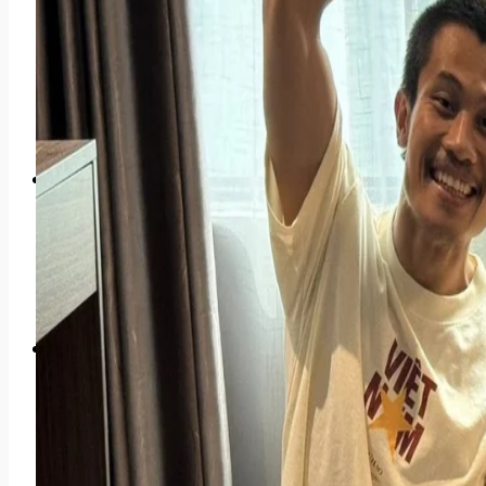
Lễ Trao Giải
Show Thực Tế
Thảm Đỏ & Xu Hướng
Sự Kiện Nổi Bật
Cộng Đồng Mạng
Hot Trend & Viral
Câu Chuyện Hài Hước
Góc Cộng Đồng
Góc Nhìn
Phân Tích Drama
Review Sự Kiện
Bình Luận Showbiz