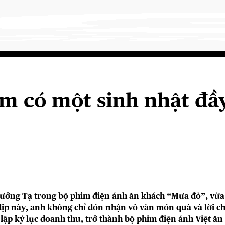
m có một sinh nhật đầy
rưởng Tạ trong bộ phim điện ảnh ăn khách “Mưa đỏ”, vừa 
 dịp này, anh không chỉ đón nhận vô vàn món quà và lời 
ập kỷ lục doanh thu, trở thành bộ phim điện ảnh Việt ăn 