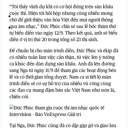
“Tôi thấy vinh dự khi có cơ hội đứng trên sân khấu
cuộc thi. Hiện tôi hồi hộp nhưng cũng nhiều mong
chờ để giới thiệu văn hóa Việt đến mọi người thông
qua âm nhạc,” Đức Phúc chia sẻ sau lễ bốc thăm thứ
tự biểu diễn vào ngày 12/9. Theo kết quả, anh sẽ biểu
diễn ở vị trí thứ 20 trong tổng số 23 thí sinh.
Để chuẩn bị cho màn trình diễn, Đức Phúc và êkíp đã
có nhiều tuần làm việc cẩn thận, từ việc lên ý tưởng
ca khúc đến dàn dựng sân khấu. Anh đã lên đường
sang Nga từ ngày 11/9 để tham gia các hoạt động bên
lề và có thời gian tổng duyệt. Nam ca sĩ tiết lộ màn
trình diễn sẽ có sự hỗ trợ của nhiều vũ công cùng
các đạo cụ mang đậm bản sắc Việt Nam như nón lá,
chiếu cói.
Tại Nga, Đức Phúc cũng đã có dịp gặp gỡ và giao lưu