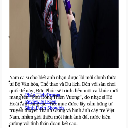
Show Thực Tế
Thảm Đỏ & Xu Hướng
Sự Kiện Nổi Bật
Cộng Đồng Mạng
Hot Trend & Viral
Câu Chuyện Hài Hước
Góc Cộng Đồng
Nam ca sĩ cho biết anh nhận được lời mời chính thức
Góc Nhìn
từ Bộ Văn hóa, Thể thao và Du lịch. Đến với sân chơi
quốc tế này, Đức Phúc sẽ trình diễn một ca khúc mới
Phân Tích Drama
mang tên “Phù Đổng Thiên Vương”, do nhạc sĩ Hồ
Review Sự Kiện
Hoài Anh sáng tác. Tiết mục được lấy cảm hứng từ
Bình Luận Showbiz
truyền thuyết Thánh Gióng và hình ảnh cây tre Việt
Nam, nhằm giới thiệu một hình ảnh đất nước kiên
cường với tinh thần đoàn kết cao.
Hậu Trường Showbiz