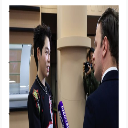
Drama & Thị Phi
Drama Sao Việt
Drama Quốc Tế
Những cuộc khẩu chiến
Scandal Hậu Trường
Đời Sống Sao
Phong Cách & Thời Trang
Chuyện tình cảm
Gia Đình Sao
Sao & Doanh Nghiệp
Sự Kiện Hot
Lễ Trao Giải