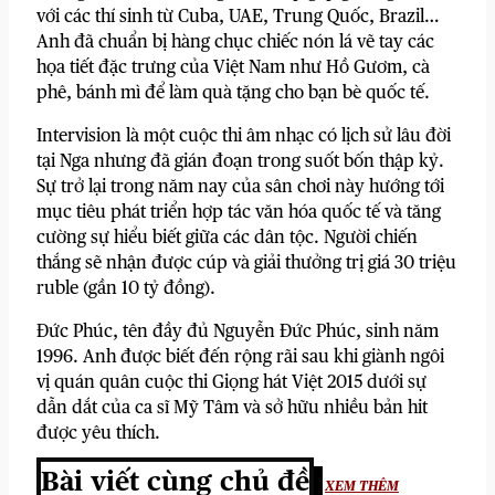
với các thí sinh từ Cuba, UAE, Trung Quốc, Brazil…
Anh đã chuẩn bị hàng chục chiếc nón lá vẽ tay các
họa tiết đặc trưng của Việt Nam như Hồ Gươm, cà
phê, bánh mì để làm quà tặng cho bạn bè quốc tế.
Intervision là một cuộc thi âm nhạc có lịch sử lâu đời
tại Nga nhưng đã gián đoạn trong suốt bốn thập kỷ.
Sự trở lại trong năm nay của sân chơi này hướng tới
mục tiêu phát triển hợp tác văn hóa quốc tế và tăng
cường sự hiểu biết giữa các dân tộc. Người chiến
thắng sẽ nhận được cúp và giải thưởng trị giá 30 triệu
ruble (gần 10 tỷ đồng).
Đức Phúc, tên đầy đủ Nguyễn Đức Phúc, sinh năm
1996. Anh được biết đến rộng rãi sau khi giành ngôi
vị quán quân cuộc thi Giọng hát Việt 2015 dưới sự
dẫn dắt của ca sĩ Mỹ Tâm và sở hữu nhiều bản hit
được yêu thích.
Bài viết cùng chủ đề
XEM THÊM