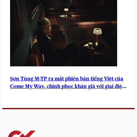
Sơn Tùng M-TP ra mắt phiên bản tiếng Việt của
Come My Way, chinh phục khán giả với giai điệu
sâu lắng