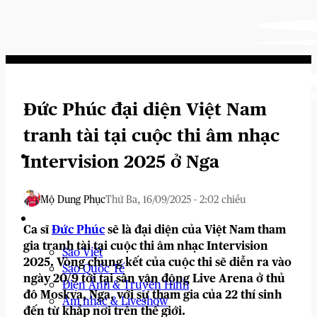
Bỏ
qua
nội
dung
Đức Phúc đại diện Việt Nam
tranh tài tại cuộc thi âm nhạc
Intervision 2025 ở Nga
Mộ Dung Phục
Thứ Ba, 16/09/2025 - 2:02 chiều
Tin Tức Showbiz
Ca sĩ
Đức Phúc
sẽ là đại diện của Việt Nam tham
gia tranh tài tại cuộc thi âm nhạc Intervision
Sao Việt
2025. Vòng chung kết của cuộc thi sẽ diễn ra vào
Sao Quốc Tế
ngày 20/9 tới tại sân vận động Live Arena ở thủ
Điện Ảnh & Truyền Hình
đô Moskva, Nga, với sự tham gia của 22 thí sinh
Âm nhạc & Liveshow
đến từ khắp nơi trên thế giới.