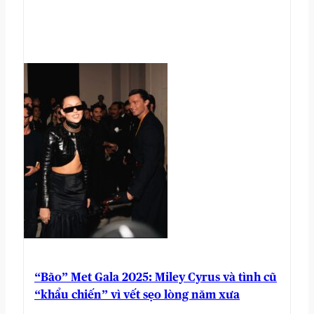
“Bão” Met Gala 2025: Miley Cyrus và tình cũ
“khẩu chiến” vì vết sẹo lòng năm xưa