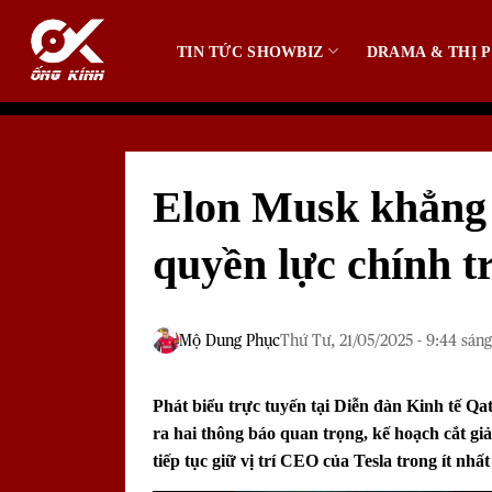
Bỏ
qua
TIN TỨC SHOWBIZ
DRAMA & THỊ P
nội
dung
Elon Musk khẳng 
quyền lực chính tr
Mộ Dung Phục
Thứ Tư, 21/05/2025 - 9:44 sáng
Phát biểu trực tuyến tại Diễn đàn Kinh tế Qa
ra hai thông báo quan trọng, kế hoạch cắt gi
tiếp tục giữ vị trí CEO của
Tesla
trong ít nhất