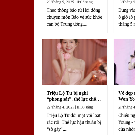
23 Tháng 5, 2025 | 11:05 sáng
13 Tháng 5
đợi fan?
K-Star 
Theo thông báo từ Hội đồng
Đúng vào
Đình
chuyên môn Bảo vệ sức khỏe
8 giờ 18
cán bộ Trung ương,...
tháng 5 
Triệu Lộ Tư bị nghi
Vẻ đẹp 
“phong sát”, thế lực chống
Won Yo
lưng lung lay?
thăm V
22 Tháng 4, 2025 | 11:30 sáng
21 Tháng 4
Triệu Lộ Tư đối mặt với loạt
Chiều ng
rắc rối: Thế lực hậu thuẫn bị
Young – 
“sờ gáy”,...
của nhó