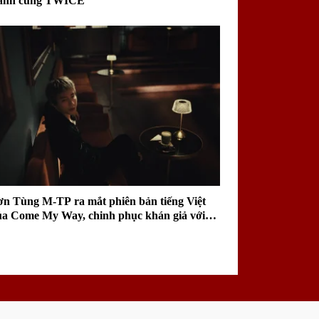
ành cùng TWICE
ơn Tùng M-TP ra mắt phiên bản tiếng Việt
ủa Come My Way, chinh phục khán giả với
ai điệu sâu lắng