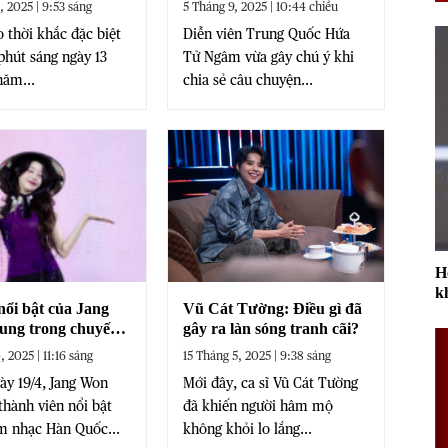
, 2025 | 9:53 sáng
5 Tháng 9, 2025 | 10:44 chiều
Spark’ ở sân Mỹ
 thời khắc đặc biệt
Diễn viên Trung Quốc Hứa
 phút sáng ngày 13
Tử Ngâm vừa gây chú ý khi
năm...
chia sẻ câu chuyện...
H
k
nổi bật của Jang
Vũ Cát Tường: Điều gì đã
ung trong chuyến
gây ra làn sóng tranh cãi?
iệt Nam
, 2025 | 11:16 sáng
15 Tháng 5, 2025 | 9:38 sáng
ày 19/4, Jang Won
Mới đây, ca sĩ Vũ Cát Tường
thành viên nổi bật
đã khiến người hâm mộ
m nhạc Hàn Quốc...
không khỏi lo lắng...