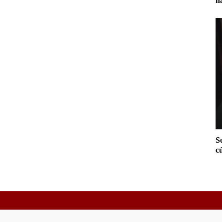
h
S
c
gi