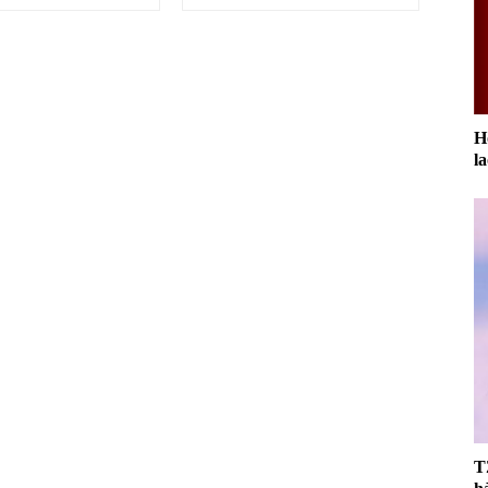
H
l
đ
T