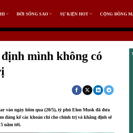
HI
ĐỜI SỐNG SAO
SỰ KIỆN HOT
CỘNG ĐỒNG M
định mình không có
ị
tar vào ngày hôm qua (20/5), tỷ phú
Elon Musk
đã đưa
ảm đáng kể các khoản chi cho chính trị và khẳng định sẽ
 5 năm tới.