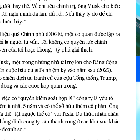
người thay thế.
Về chi tiêu chính trị, ông Musk cho biết:
Tôi nghĩ mình đã làm đủ rồi. Nếu thấy lý do để chi
i chưa thấy.”
 Hiệu quả Chính phủ (DOGE), một cơ quan được lập ra
hỉ là người tư vấn. Tôi không có quyền lực chính
ên của tôi hoặc không,” tỷ phú giải thích.
 Musk, một trong những nhà tài trợ lớn cho Đảng Cộng
đến cuộc bầu cử giữa nhiệm kỳ vào năm sau (2026).
o chiến dịch tái tranh cử của cựu Tổng thống Trump,
n động và các cuộc họp quan trọng.
iệc có “quyền kiểm soát hợp lý” công ty là yếu tố
hêm ít nhất 5 năm và có thể sở hữu thêm cổ phần. Ông
a thể “lật ngược thế cờ” với Tesla. Dù thừa nhận châu
 khẳng định công ty vẫn thành công ở các khu vực khác
ề doanh số.”