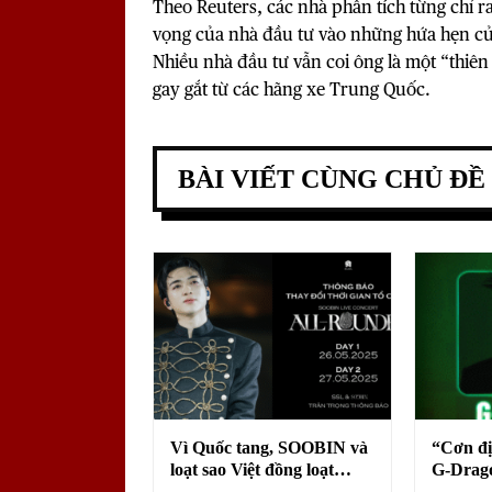
Theo Reuters, các nhà phân tích từng chỉ ra
vọng của nhà đầu tư vào những hứa hẹn của
Nhiều nhà đầu tư vẫn coi ông là một “thiên
gay gắt từ các hãng xe Trung Quốc.
BÀI VIẾT CÙNG CHỦ ĐỀ
Vì Quốc tang, SOOBIN và
“Cơn đị
loạt sao Việt đồng loạt
G-Drago
hoãn sự kiện: Điều gì chờ
tại siê