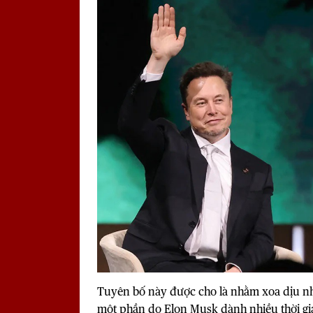
Tuyên bố này được cho là nhằm xoa dịu nhữ
một phần do Elon Musk dành nhiều thời gi