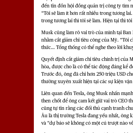
đến tin đồn hội đồng quản trị công ty tìm 
“Tôi sẽ làm ít hơn rất nhiều trong tương lai.
trong tương lai thì tôi sẽ làm. Hiện tại thì tô
Musk cũng làm rõ vai trò của mình tại Ban
nhằm cắt giảm chi tiêu công của Mỹ.
“Tôi c
thức… Tổng thống có thể nghe theo lời khuy
Quyết định cắt giảm chi tiêu chính trị của
hòa, được cho là có thể tác động đáng kể 
Trước đó, ông đã chi hơn 250 triệu USD ch
thường xuyên xuất hiện tại các sự kiện vậ
Liên quan đến Tesla, ông Musk nhấn mạnh v
then chốt để ông cam kết giữ vai trò CEO t
cũng tự tin rằng các đối thủ cạnh tranh chư
Âu là thị trường Tesla đang yếu nhất, ông
và “dự báo sẽ không có một cú trượt nào v