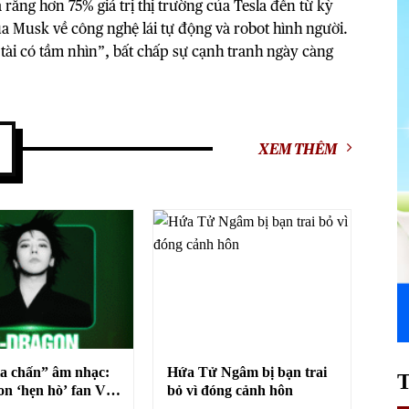
 rằng hơn 75% giá trị thị trường của Tesla đến từ kỳ
 Musk về công nghệ lái tự động và robot hình người.
 tài có tầm nhìn”, bất chấp sự cạnh tranh ngày càng
XEM THÊM
a chấn” âm nhạc:
Hứa Tử Ngâm bị bạn trai
n ‘hẹn hò’ fan Việt
bỏ vì đóng cảnh hôn
u concert ‘VPBank