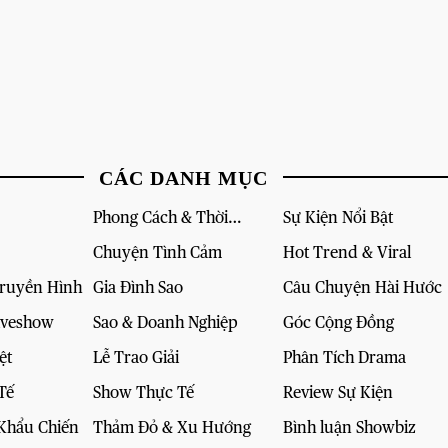
CÁC DANH MỤC
Phong Cách & Thời
Sự Kiện Nổi Bật
Trang
Chuyện Tình Cảm
Hot Trend & Viral
Truyền Hình
Gia Đình Sao
Câu Chuyện Hài Hước
iveshow
Sao & Doanh Nghiệp
Góc Cộng Đồng
ệt
Lễ Trao Giải
Phân Tích Drama
Tế
Show Thực Tế
Review Sự Kiện
Khẩu Chiến
Thảm Đỏ & Xu Hướng
Bình luận Showbiz