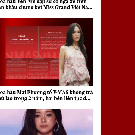
oa hậu Yến Nhi gặp sự cố ngã xe trên
ân khấu chung kết Miss Grand Việt Nam
026
oa hậu Mai Phương tố V-MAS không trả
hù lao trong 2 năm, hai bên liên tục đưa
a quan điểm trái chiều