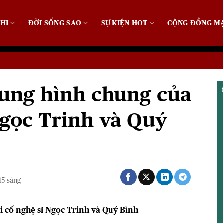
HI
ĐỜI SỐNG SAO
SỰ KIỆN HOT
CỘNG ĐỒNG M
hung hình chung của
Ngọc Trinh và Quý
15 sáng
i cố nghệ sĩ Ngọc Trinh và Quý Bình