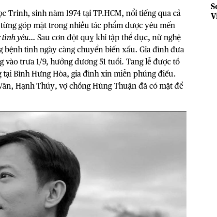
S
 Trinh, sinh năm 1974 tại TP.HCM, nổi tiếng qua cả
V
hị từng góp mặt trong nhiều tác phẩm được yêu mến
g
 tình yêu
… Sau cơn đột quỵ khi tập thể dục, nữ nghệ
g bệnh tình ngày càng chuyển biến xấu. Gia đình đưa
ng vào trưa 1/9, hưởng dương 51 tuổi. Tang lễ được tổ
g tại Bình Hưng Hòa, gia đình xin miễn phúng điếu.
 Vân, Hạnh Thúy, vợ chồng Hùng Thuận đã có mặt để