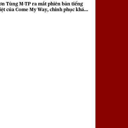
ơn Tùng M-TP ra mắt phiên bản tiếng
iệt của Come My Way, chinh phục khán
iả với giai điệu sâu lắng