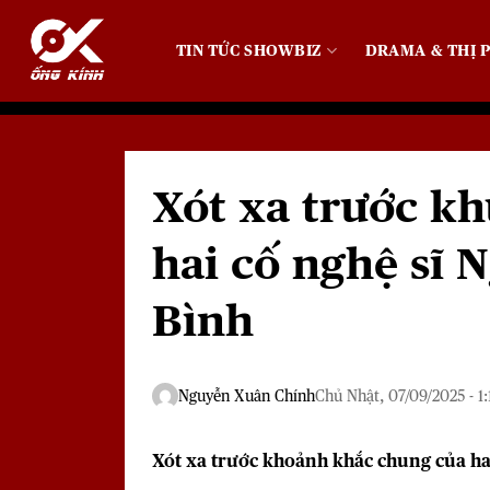
Bỏ
qua
TIN TỨC SHOWBIZ
DRAMA & THỊ P
nội
dung
Xót xa trước k
hai cố nghệ sĩ 
Bình
Nguyễn Xuân Chính
Chủ Nhật, 07/09/2025 - 1:
Xót xa trước khoảnh khắc chung của ha