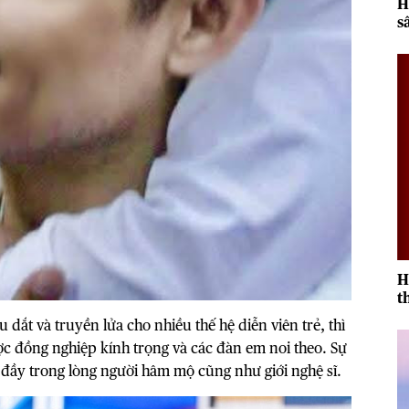
H
s
2
H
t
r
dắt và truyền lửa cho nhiều thế hệ diễn viên trẻ, thì
c đồng nghiệp kính trọng và các đàn em noi theo. Sự
p đầy trong lòng người hâm mộ cũng như giới nghệ sĩ.