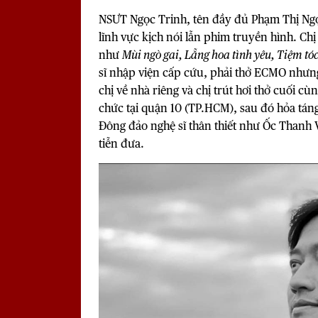
NSƯT Ngọc Trinh, tên đầy đủ Phạm Thị Ngọc
lĩnh vực kịch nói lẫn phim truyền hình. C
như
Mùi ngò gai, Lẵng hoa tình yêu, Tiệm tóc
sĩ nhập viện cấp cứu, phải thở ECMO nhưn
chị về nhà riêng và chị trút hơi thở cuối cù
chức tại quận 10 (TP.HCM), sau đó hỏa tán
Đông đảo nghệ sĩ thân thiết như Ốc Thanh
tiễn đưa.