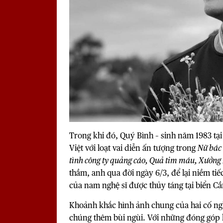
Trong khi đó, Quý Bình – sinh năm 1983 t
Việt với loạt vai diễn ấn tượng trong
Nữ bác 
tình công ty quảng cáo, Quả tim máu, Xưởng 
thầm, anh qua đời ngày 6/3, để lại niềm ti
của nam nghệ sĩ được thủy táng tại biển Cầ
Khoảnh khắc hình ảnh chung của hai cố nghệ
chúng thêm bùi ngùi. Với những đóng góp 