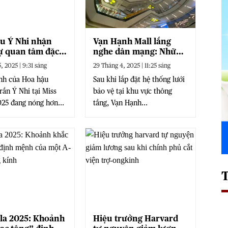
u Ý Nhi nhận
Vạn Hạnh Mall lắng
ự quan tâm đặc
nghe dân mạng: Những
ừ phía Nam vương
ý tưởng độc đáo nào
, 2025 | 9:31 sáng
29 Tháng 4, 2025 | 11:25 sáng
được hé lộ?
nh của Hoa hậu
Sau khi lắp đặt hệ thống lưới
ần Ý Nhi tại Miss
bảo vệ tại khu vực thông
25 đang nóng hơn...
tầng, Vạn Hạnh...
la 2025: Khoảnh
Hiệu trưởng Harvard