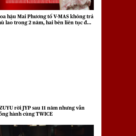
oa hậu Mai Phương tố V-MAS không trả
hù lao trong 2 năm, hai bên liên tục đưa
a quan điểm trái chiều
ZUYU rời JYP sau 11 năm nhưng vẫn
ồng hành cùng TWICE