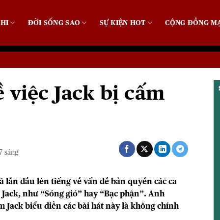
HI
ĐỜI SỐNG SAO
SỰ KIỆN HOT
CỘNG ĐỒNG M
ề việc Jack bị cấm
7 sáng
 lần đầu lên tiếng về vấn đề bản quyền các ca
 Jack, như “Sóng gió” hay “Bạc phận”. Anh
 Jack biểu diễn các bài hát này là không chính