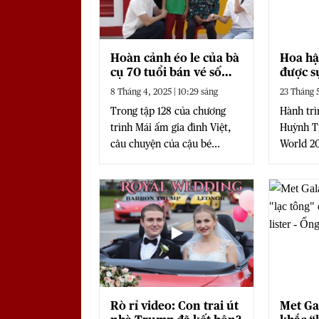
Hoàn cảnh éo le của bà
Hoa hậ
cụ 70 tuổi bán vé số
được s
nuôi cháu mồ côi gây
biệt t
8 Tháng 4, 2025 | 10:29 sáng
23 Tháng 5
xúc động mạnh
Việt
Trong tập 128 của chương
Hành trì
trình Mái ấm gia đình Việt,
Huỳnh Tr
câu chuyện của cậu bé...
World 20
Rò rỉ video: Con trai út
Met Ga