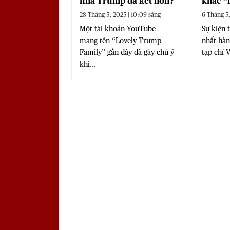
nhà Trump đã kết hôn?
khắc “
mệnh c
28 Tháng 5, 2025 | 10:09 sáng
6 Tháng 5,
Một tài khoản YouTube
Sự kiện 
mang tên “Lovely Trump
nhất hàn
Family” gần đây đã gây chú ý
tạp chí V
khi...