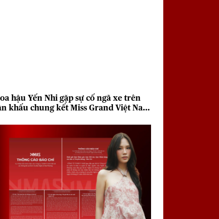
oa hậu Yến Nhi gặp sự cố ngã xe trên
ân khấu chung kết Miss Grand Việt Nam
026