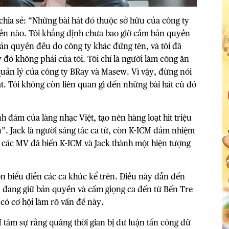
chia sẻ: “Những bài hát đó thuộc sở hữu của công ty
yền nào. Tôi khẳng định chưa bao giờ cầm bản quyền
bản quyền đều do công ty khác đứng tên, và tôi đã
 đó không phải của tôi. Tôi chỉ là người làm công ăn
n quản lý của công ty BRay và Masew. Vì vậy, đừng nói
át. Tôi không còn liên quan gì đến những bài hát cũ đó
h đám của làng nhạc Việt, tạo nên hàng loạt hit triệu
n”.
Jack
là người sáng tác ca từ, còn K-ICM đảm nhiệm
 các MV đã biến K-ICM và Jack thành một hiện tượng
òn biểu diễn các ca khúc kể trên. Điều này dẫn đến
 đang giữ bản quyền và cấm giọng ca đến từ Bến Tre
có cơ hội làm rõ vấn đề này.
 tâm sự rằng quãng thời gian bị dư luận tấn công dữ