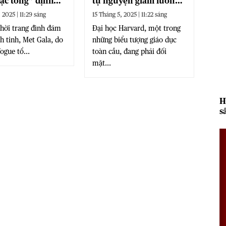
lạc tông” định
tự nguyện giảm lương
ủa một A-lister
sau khi chính phủ cắt
 2025 | 11:29 sáng
15 Tháng 5, 2025 | 11:22 sáng
viện trợ
thời trang đình đám
Đại học Harvard, một trong
h tinh, Met Gala, do
những biểu tượng giáo dục
ogue tổ...
toàn cầu, đang phải đối
mặt...
H
s
2