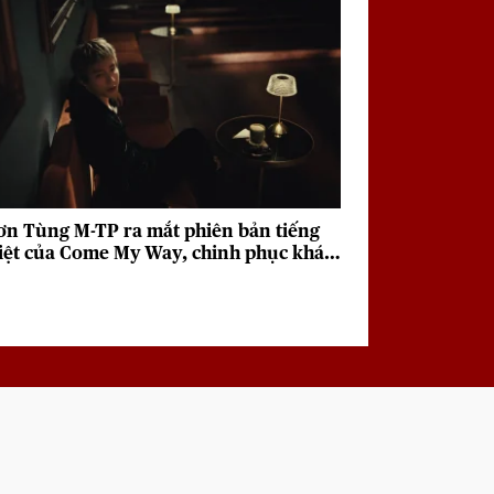
ơn Tùng M-TP ra mắt phiên bản tiếng
iệt của Come My Way, chinh phục khán
iả với giai điệu sâu lắng