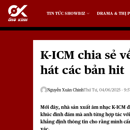
Bỏ
qua
TIN TỨC SHOWBIZ
DRAMA & THỊ P
nội
dung
K-ICM chia sẻ v
hát các bản hit
Nguyễn Xuân Chính
Thứ Tư, 04/06/2025 - 9:5
Mới đây, nhà sản xuất âm nhạc K-ICM đã
khúc đình đám mà anh từng hợp tác với
khẳng định thông tin cho rằng mình cấm
xác.