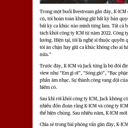
Trong một buổi livestream gần đây,
K-ICM
cũ, tôi hoàn toàn không giữ bất kỳ bản qu
bất kỳ ca khúc nào mình từng làm. Tất cả 
tách khỏi công ty ICM từ năm 2022. Công ty
lương. Hiện tại, tôi là nghệ sĩ thuộc quyề
tôi ăn chặn hay giữ ca khúc không cho ai h
nữa.”
Trước đây, K-ICM và Jack từng là bộ đôi đìn
view như “Em gì ơi”, “Sóng gió”, “Bạc phậ
phần âm nhạc. Sự thành công vang dội của
hiếm có.
Sau khi rời khỏi công ty ICM, Jack không c
nhiều đồn đoán rằng K-ICM và công ty ICM
thể hiện chúng. Sau nhiều năm, K-ICM mới 
Chia sẻ trong bài phỏng vấn gần đây, K-ICM