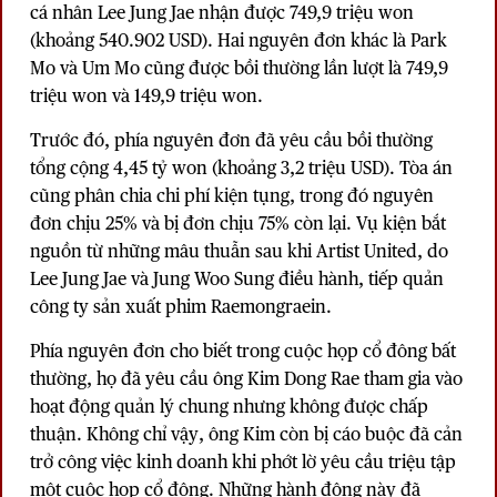
cá nhân Lee Jung Jae nhận được 749,9 triệu won
(khoảng 540.902 USD). Hai nguyên đơn khác là Park
Mo và Um Mo cũng được bồi thường lần lượt là 749,9
triệu won và 149,9 triệu won.
Trước đó, phía nguyên đơn đã yêu cầu bồi thường
tổng cộng 4,45 tỷ won (khoảng 3,2 triệu USD). Tòa án
cũng phân chia chi phí kiện tụng, trong đó nguyên
đơn chịu 25% và bị đơn chịu 75% còn lại. Vụ kiện bắt
nguồn từ những mâu thuẫn sau khi Artist United, do
Lee Jung Jae và Jung Woo Sung điều hành, tiếp quản
công ty sản xuất phim Raemongraein.
Phía nguyên đơn cho biết trong cuộc họp cổ đông bất
thường, họ đã yêu cầu ông Kim Dong Rae tham gia vào
hoạt động quản lý chung nhưng không được chấp
thuận. Không chỉ vậy, ông Kim còn bị cáo buộc đã cản
trở công việc kinh doanh khi phớt lờ yêu cầu triệu tập
một cuộc họp cổ đông. Những hành động này đã